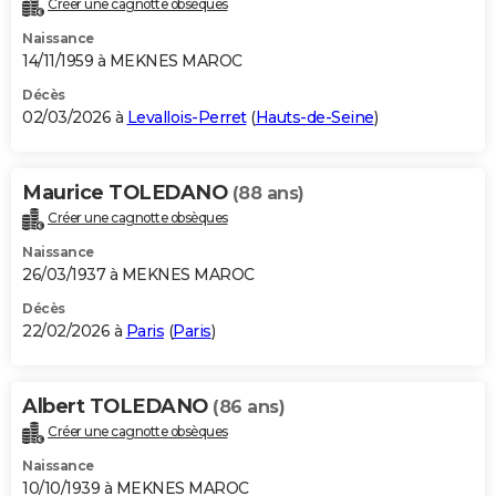
Créer une cagnotte obsèques
City break
Voyage de noces
Climat
Destinations
Voyage nature
Forum
+
PHOTO
Naissance
14/11/1959 à MEKNES MAROC
GUIDES D'ACHAT
Décès
02/03/2026 à
Levallois-Perret
(
Hauts-de-Seine
)
BONS PLANS
CARTE DE VOEUX
Maurice TOLEDANO
(88 ans)
Carte Bonne année
Carte Pâques
Carte de Noël
Carte Saint-Valentin
Carte d'anniversaire
DICTIONNAIRE
Créer une cagnotte obsèques
Biographies
Expressions
Dictionnaire
Citations
Proverbes
PROGRAMME TV
Naissance
26/03/1937 à MEKNES MAROC
COPAINS D'AVANT
Décès
22/02/2026 à
Paris
(
Paris
)
Se connecter
Collèges
Universités
Service militaire
S'inscrire
Lycées
Primaires
Entreprises
Avis de recherche
AVIS DE DÉCÈS
FORUM
Albert TOLEDANO
(86 ans)
Lifestyle
Sport
Television
Cinema
Bricolage
Culture
Auto
Voyage
Créer une cagnotte obsèques
Naissance
10/10/1939 à MEKNES MAROC