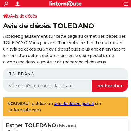
ACTUALITÉS
Connexion
S'inscrire
Avis de décès
Rechercher
Société
Education
Villes
Politique
Faits Divers
Monde
+
SPORT
Avis de décès TOLEDANO
Football
Cyclisme
Forum
Coupe du monde 2026
Tennis
Rugby
CULTURE
Accédez gratuitement sur cette page au carnet des décès des
TNT
Cinéma
Musique
Programme TV
Streaming
Sorties cinéma
+
TOLEDANO. Vous pouvez affiner votre recherche ou trouver
FINANCE
un avis de décès ou un avis d'obsèques plus ancien en tapant
Impôts
Immobilier
Banque
Crédit
Retraite
Epargne
Risques naturels par ville
Assurance
AUTO
le nom d'un défunt et/ou le nom ou le code postal d'une
commune dans le moteur de recherche ci-dessous.
Réserver un essai
Berlines
Forum auto
Essais
Citadines
SUV
+
HIGH-TECH
Meilleur smartphone
Ordinateurs
Guide high-tech
Mobiles
Internet
Jeux vidéo
+
BRICOLAGE
Aménagement intérieur
Cuisine
Jardinage
+
Forum
Extérieur
Salle de bains
Rangement
WEEK-END
Escapades
Expositions
Week-end nature
Guides de France
Patrimoine
Musées
+
LIFESTYLE
NOUVEAU :
publiez un
avis de décès gratuit
sur
Linternaute.com
Bien-être
Mode
+
Art de vivre
Loisirs
Modes de vie
SANTE
Esther TOLEDANO
Guide de la santé
Médicaments
+
Alimentation
Maladies
Sommeil
(66 ans)
VOYAGE