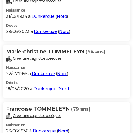
Créer une cagnotte obsèques
City break
Voyage de noces
Climat
Destinations
Voyage nature
Forum
+
PHOTO
Naissance
31/05/1934 à
Dunkerque
(
Nord
)
GUIDES D'ACHAT
Décès
29/06/2023 à
Dunkerque
(
Nord
)
BONS PLANS
CARTE DE VOEUX
Marie-christine TOMMELEYN
(64 ans)
Carte Bonne année
Carte Pâques
Carte de Noël
Carte Saint-Valentin
Carte d'anniversaire
DICTIONNAIRE
Créer une cagnotte obsèques
Biographies
Expressions
Dictionnaire
Citations
Proverbes
PROGRAMME TV
Naissance
22/07/1955 à
Dunkerque
(
Nord
)
COPAINS D'AVANT
Décès
18/03/2020 à
Dunkerque
(
Nord
)
Se connecter
Collèges
Universités
Service militaire
S'inscrire
Lycées
Primaires
Entreprises
Avis de recherche
AVIS DE DÉCÈS
FORUM
Francoise TOMMELEYN
(79 ans)
Lifestyle
Sport
Television
Cinema
Bricolage
Culture
Auto
Voyage
Créer une cagnotte obsèques
Naissance
23/06/1936 à
Dunkerque
(
Nord
)