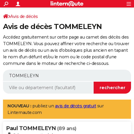
ACTUALITÉS
Connexion
S'inscrire
Avis de décès
Rechercher
Société
Education
Villes
Politique
Faits Divers
Monde
+
SPORT
Avis de décès TOMMELEYN
Football
Cyclisme
Forum
Coupe du monde 2026
Tennis
Rugby
CULTURE
Accédez gratuitement sur cette page au carnet des décès des
TNT
Cinéma
Musique
Programme TV
Streaming
Sorties cinéma
+
TOMMELEYN. Vous pouvez affiner votre recherche ou trouver
FINANCE
un avis de décès ou un avis d'obsèques plus ancien en tapant
Impôts
Immobilier
Banque
Crédit
Retraite
Epargne
Risques naturels par ville
Assurance
AUTO
le nom d'un défunt et/ou le nom ou le code postal d'une
commune dans le moteur de recherche ci-dessous.
Réserver un essai
Berlines
Forum auto
Essais
Citadines
SUV
+
HIGH-TECH
Meilleur smartphone
Ordinateurs
Guide high-tech
Mobiles
Internet
Jeux vidéo
+
BRICOLAGE
Aménagement intérieur
Cuisine
Jardinage
+
Forum
Extérieur
Salle de bains
Rangement
WEEK-END
Escapades
Expositions
Week-end nature
Guides de France
Patrimoine
Musées
+
LIFESTYLE
NOUVEAU :
publiez un
avis de décès gratuit
sur
Linternaute.com
Bien-être
Mode
+
Art de vivre
Loisirs
Modes de vie
SANTE
Paul TOMMELEYN
Guide de la santé
Médicaments
+
Alimentation
Maladies
Sommeil
(89 ans)
VOYAGE