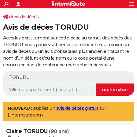
ACTUALITÉS
Connexion
S'inscrire
Avis de décès
Rechercher
Société
Education
Villes
Politique
Faits Divers
Monde
+
SPORT
Avis de décès TORUDU
Football
Cyclisme
Forum
Coupe du monde 2026
Tennis
Rugby
CULTURE
Accédez gratuitement sur cette page au carnet des décès des
TNT
Cinéma
Musique
Programme TV
Streaming
Sorties cinéma
+
TORUDU. Vous pouvez affiner votre recherche ou trouver un
FINANCE
avis de décès ou un avis d'obsèques plus ancien en tapant le
Impôts
Immobilier
Banque
Crédit
Retraite
Epargne
Risques naturels par ville
Assurance
AUTO
nom d'un défunt et/ou le nom ou le code postal d'une
commune dans le moteur de recherche ci-dessous.
Réserver un essai
Berlines
Forum auto
Essais
Citadines
SUV
+
HIGH-TECH
Meilleur smartphone
Ordinateurs
Guide high-tech
Mobiles
Internet
Jeux vidéo
+
BRICOLAGE
Aménagement intérieur
Cuisine
Jardinage
+
Forum
Extérieur
Salle de bains
Rangement
WEEK-END
Escapades
Expositions
Week-end nature
Guides de France
Patrimoine
Musées
+
LIFESTYLE
NOUVEAU :
publiez un
avis de décès gratuit
sur
Linternaute.com
Bien-être
Mode
+
Art de vivre
Loisirs
Modes de vie
SANTE
Claire TORUDU
Guide de la santé
Médicaments
+
Alimentation
Maladies
Sommeil
(90 ans)
VOYAGE