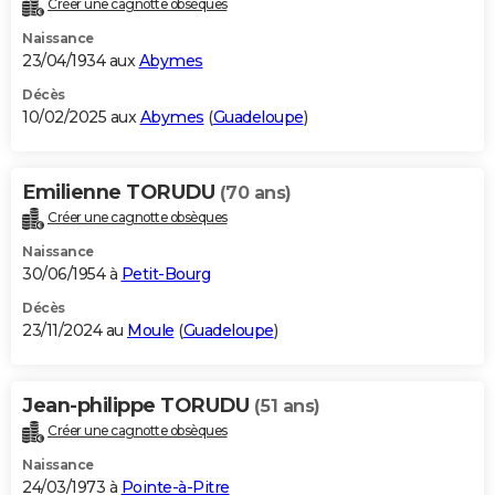
Créer une cagnotte obsèques
City break
Voyage de noces
Climat
Destinations
Voyage nature
Forum
+
PHOTO
Naissance
23/04/1934 aux
Abymes
GUIDES D'ACHAT
Décès
10/02/2025 aux
Abymes
(
Guadeloupe
)
BONS PLANS
CARTE DE VOEUX
Emilienne TORUDU
(70 ans)
Carte Bonne année
Carte Pâques
Carte de Noël
Carte Saint-Valentin
Carte d'anniversaire
DICTIONNAIRE
Créer une cagnotte obsèques
Biographies
Expressions
Dictionnaire
Citations
Proverbes
PROGRAMME TV
Naissance
30/06/1954 à
Petit-Bourg
COPAINS D'AVANT
Décès
23/11/2024 au
Moule
(
Guadeloupe
)
Se connecter
Collèges
Universités
Service militaire
S'inscrire
Lycées
Primaires
Entreprises
Avis de recherche
AVIS DE DÉCÈS
FORUM
Jean-philippe TORUDU
(51 ans)
Lifestyle
Sport
Television
Cinema
Bricolage
Culture
Auto
Voyage
Créer une cagnotte obsèques
Naissance
24/03/1973 à
Pointe-à-Pitre