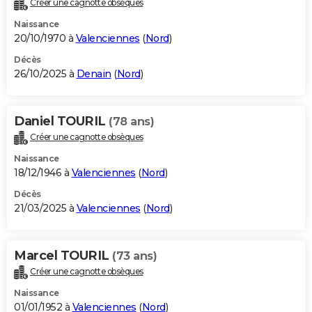
Créer une cagnotte obsèques
City break
Voyage de noces
Climat
Destinations
Voyage nature
Forum
+
PHOTO
Naissance
20/10/1970 à
Valenciennes
(
Nord
)
GUIDES D'ACHAT
Décès
26/10/2025 à
Denain
(
Nord
)
BONS PLANS
CARTE DE VOEUX
Daniel TOURIL
(78 ans)
Carte Bonne année
Carte Pâques
Carte de Noël
Carte Saint-Valentin
Carte d'anniversaire
DICTIONNAIRE
Créer une cagnotte obsèques
Biographies
Expressions
Dictionnaire
Citations
Proverbes
PROGRAMME TV
Naissance
18/12/1946 à
Valenciennes
(
Nord
)
COPAINS D'AVANT
Décès
21/03/2025 à
Valenciennes
(
Nord
)
Se connecter
Collèges
Universités
Service militaire
S'inscrire
Lycées
Primaires
Entreprises
Avis de recherche
AVIS DE DÉCÈS
FORUM
Marcel TOURIL
(73 ans)
Lifestyle
Sport
Television
Cinema
Bricolage
Culture
Auto
Voyage
Créer une cagnotte obsèques
Naissance
01/01/1952 à
Valenciennes
(
Nord
)