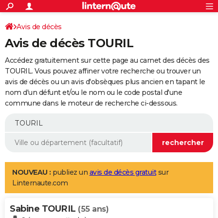
ACTUALITÉS
Connexion
S'inscrire
Avis de décès
Rechercher
Société
Education
Villes
Politique
Faits Divers
Monde
+
SPORT
Avis de décès TOURIL
Football
Cyclisme
Forum
Coupe du monde 2026
Tennis
Rugby
CULTURE
Accédez gratuitement sur cette page au carnet des décès des
TNT
Cinéma
Musique
Programme TV
Streaming
Sorties cinéma
+
TOURIL. Vous pouvez affiner votre recherche ou trouver un
FINANCE
avis de décès ou un avis d'obsèques plus ancien en tapant le
Impôts
Immobilier
Banque
Crédit
Retraite
Epargne
Risques naturels par ville
Assurance
AUTO
nom d'un défunt et/ou le nom ou le code postal d'une
commune dans le moteur de recherche ci-dessous.
Réserver un essai
Berlines
Forum auto
Essais
Citadines
SUV
+
HIGH-TECH
Meilleur smartphone
Ordinateurs
Guide high-tech
Mobiles
Internet
Jeux vidéo
+
BRICOLAGE
Aménagement intérieur
Cuisine
Jardinage
+
Forum
Extérieur
Salle de bains
Rangement
WEEK-END
Escapades
Expositions
Week-end nature
Guides de France
Patrimoine
Musées
+
LIFESTYLE
NOUVEAU :
publiez un
avis de décès gratuit
sur
Linternaute.com
Bien-être
Mode
+
Art de vivre
Loisirs
Modes de vie
SANTE
Sabine TOURIL
Guide de la santé
Médicaments
+
Alimentation
Maladies
Sommeil
(55 ans)
VOYAGE