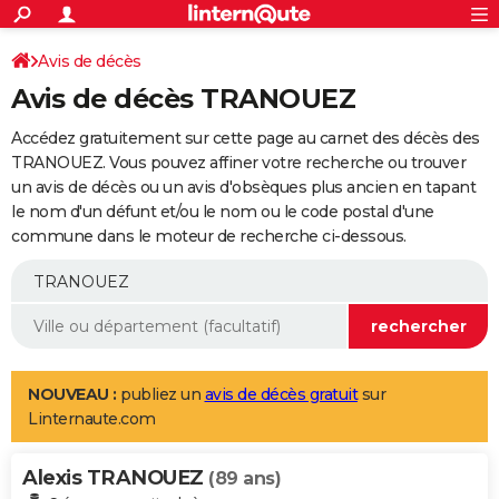
ACTUALITÉS
Connexion
S'inscrire
Avis de décès
Rechercher
Société
Education
Villes
Politique
Faits Divers
Monde
+
SPORT
Avis de décès TRANOUEZ
Football
Cyclisme
Forum
Coupe du monde 2026
Tennis
Rugby
CULTURE
Accédez gratuitement sur cette page au carnet des décès des
TNT
Cinéma
Musique
Programme TV
Streaming
Sorties cinéma
+
TRANOUEZ. Vous pouvez affiner votre recherche ou trouver
FINANCE
un avis de décès ou un avis d'obsèques plus ancien en tapant
Impôts
Immobilier
Banque
Crédit
Retraite
Epargne
Risques naturels par ville
Assurance
AUTO
le nom d'un défunt et/ou le nom ou le code postal d'une
commune dans le moteur de recherche ci-dessous.
Réserver un essai
Berlines
Forum auto
Essais
Citadines
SUV
+
HIGH-TECH
Meilleur smartphone
Ordinateurs
Guide high-tech
Mobiles
Internet
Jeux vidéo
+
BRICOLAGE
Aménagement intérieur
Cuisine
Jardinage
+
Forum
Extérieur
Salle de bains
Rangement
WEEK-END
Escapades
Expositions
Week-end nature
Guides de France
Patrimoine
Musées
+
LIFESTYLE
NOUVEAU :
publiez un
avis de décès gratuit
sur
Linternaute.com
Bien-être
Mode
+
Art de vivre
Loisirs
Modes de vie
SANTE
Alexis TRANOUEZ
Guide de la santé
Médicaments
+
Alimentation
Maladies
Sommeil
(89 ans)
VOYAGE