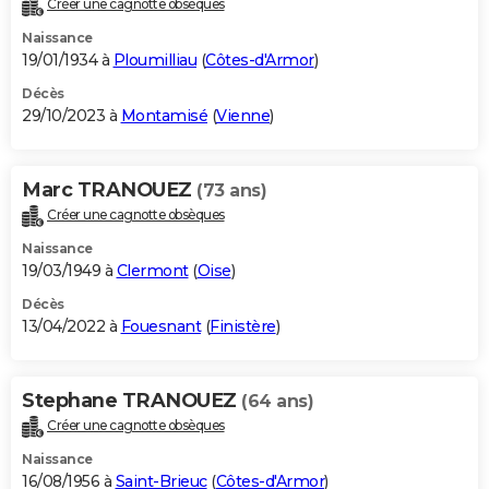
Créer une cagnotte obsèques
City break
Voyage de noces
Climat
Destinations
Voyage nature
Forum
+
PHOTO
Naissance
19/01/1934 à
Ploumilliau
(
Côtes-d'Armor
)
GUIDES D'ACHAT
Décès
29/10/2023 à
Montamisé
(
Vienne
)
BONS PLANS
CARTE DE VOEUX
Marc TRANOUEZ
(73 ans)
Carte Bonne année
Carte Pâques
Carte de Noël
Carte Saint-Valentin
Carte d'anniversaire
DICTIONNAIRE
Créer une cagnotte obsèques
Biographies
Expressions
Dictionnaire
Citations
Proverbes
PROGRAMME TV
Naissance
19/03/1949 à
Clermont
(
Oise
)
COPAINS D'AVANT
Décès
13/04/2022 à
Fouesnant
(
Finistère
)
Se connecter
Collèges
Universités
Service militaire
S'inscrire
Lycées
Primaires
Entreprises
Avis de recherche
AVIS DE DÉCÈS
FORUM
Stephane TRANOUEZ
(64 ans)
Lifestyle
Sport
Television
Cinema
Bricolage
Culture
Auto
Voyage
Créer une cagnotte obsèques
Naissance
16/08/1956 à
Saint-Brieuc
(
Côtes-d'Armor
)