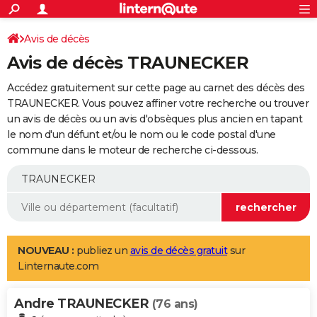
ACTUALITÉS
Connexion
S'inscrire
Avis de décès
Rechercher
Société
Education
Villes
Politique
Faits Divers
Monde
+
SPORT
Avis de décès TRAUNECKER
Football
Cyclisme
Forum
Coupe du monde 2026
Tennis
Rugby
CULTURE
Accédez gratuitement sur cette page au carnet des décès des
TNT
Cinéma
Musique
Programme TV
Streaming
Sorties cinéma
+
TRAUNECKER. Vous pouvez affiner votre recherche ou trouver
FINANCE
un avis de décès ou un avis d'obsèques plus ancien en tapant
Impôts
Immobilier
Banque
Crédit
Retraite
Epargne
Risques naturels par ville
Assurance
AUTO
le nom d'un défunt et/ou le nom ou le code postal d'une
commune dans le moteur de recherche ci-dessous.
Réserver un essai
Berlines
Forum auto
Essais
Citadines
SUV
+
HIGH-TECH
Meilleur smartphone
Ordinateurs
Guide high-tech
Mobiles
Internet
Jeux vidéo
+
BRICOLAGE
Aménagement intérieur
Cuisine
Jardinage
+
Forum
Extérieur
Salle de bains
Rangement
WEEK-END
Escapades
Expositions
Week-end nature
Guides de France
Patrimoine
Musées
+
LIFESTYLE
NOUVEAU :
publiez un
avis de décès gratuit
sur
Linternaute.com
Bien-être
Mode
+
Art de vivre
Loisirs
Modes de vie
SANTE
Andre TRAUNECKER
Guide de la santé
Médicaments
+
Alimentation
Maladies
Sommeil
(76 ans)
VOYAGE