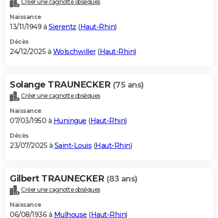
Créer une cagnotte obsèques
City break
Voyage de noces
Climat
Destinations
Voyage nature
Forum
+
PHOTO
Naissance
13/11/1949 à
Sierentz
(
Haut-Rhin
)
GUIDES D'ACHAT
Décès
24/12/2025 à
Wolschwiller
(
Haut-Rhin
)
BONS PLANS
CARTE DE VOEUX
Solange TRAUNECKER
(75 ans)
Carte Bonne année
Carte Pâques
Carte de Noël
Carte Saint-Valentin
Carte d'anniversaire
DICTIONNAIRE
Créer une cagnotte obsèques
Biographies
Expressions
Dictionnaire
Citations
Proverbes
PROGRAMME TV
Naissance
07/03/1950 à
Huningue
(
Haut-Rhin
)
COPAINS D'AVANT
Décès
23/07/2025 à
Saint-Louis
(
Haut-Rhin
)
Se connecter
Collèges
Universités
Service militaire
S'inscrire
Lycées
Primaires
Entreprises
Avis de recherche
AVIS DE DÉCÈS
FORUM
Gilbert TRAUNECKER
(83 ans)
Lifestyle
Sport
Television
Cinema
Bricolage
Culture
Auto
Voyage
Créer une cagnotte obsèques
Naissance
06/08/1936 à
Mulhouse
(
Haut-Rhin
)