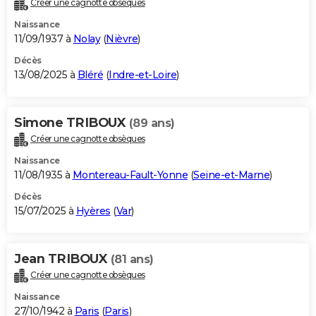
Créer une cagnotte obsèques
City break
Voyage de noces
Climat
Destinations
Voyage nature
Forum
+
PHOTO
Naissance
11/09/1937 à
Nolay
(
Nièvre
)
GUIDES D'ACHAT
Décès
13/08/2025 à
Bléré
(
Indre-et-Loire
)
BONS PLANS
CARTE DE VOEUX
Simone TRIBOUX
(89 ans)
Carte Bonne année
Carte Pâques
Carte de Noël
Carte Saint-Valentin
Carte d'anniversaire
DICTIONNAIRE
Créer une cagnotte obsèques
Biographies
Expressions
Dictionnaire
Citations
Proverbes
PROGRAMME TV
Naissance
11/08/1935 à
Montereau-Fault-Yonne
(
Seine-et-Marne
)
COPAINS D'AVANT
Décès
15/07/2025 à
Hyères
(
Var
)
Se connecter
Collèges
Universités
Service militaire
S'inscrire
Lycées
Primaires
Entreprises
Avis de recherche
AVIS DE DÉCÈS
FORUM
Jean TRIBOUX
(81 ans)
Lifestyle
Sport
Television
Cinema
Bricolage
Culture
Auto
Voyage
Créer une cagnotte obsèques
Naissance
27/10/1942 à
Paris
(
Paris
)