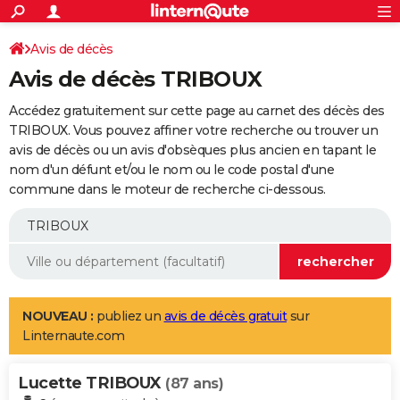
ACTUALITÉS
Connexion
S'inscrire
Avis de décès
Rechercher
Société
Education
Villes
Politique
Faits Divers
Monde
+
SPORT
Avis de décès TRIBOUX
Football
Cyclisme
Forum
Coupe du monde 2026
Tennis
Rugby
CULTURE
Accédez gratuitement sur cette page au carnet des décès des
TNT
Cinéma
Musique
Programme TV
Streaming
Sorties cinéma
+
TRIBOUX. Vous pouvez affiner votre recherche ou trouver un
FINANCE
avis de décès ou un avis d'obsèques plus ancien en tapant le
Impôts
Immobilier
Banque
Crédit
Retraite
Epargne
Risques naturels par ville
Assurance
AUTO
nom d'un défunt et/ou le nom ou le code postal d'une
commune dans le moteur de recherche ci-dessous.
Réserver un essai
Berlines
Forum auto
Essais
Citadines
SUV
+
HIGH-TECH
Meilleur smartphone
Ordinateurs
Guide high-tech
Mobiles
Internet
Jeux vidéo
+
BRICOLAGE
Aménagement intérieur
Cuisine
Jardinage
+
Forum
Extérieur
Salle de bains
Rangement
WEEK-END
Escapades
Expositions
Week-end nature
Guides de France
Patrimoine
Musées
+
LIFESTYLE
NOUVEAU :
publiez un
avis de décès gratuit
sur
Linternaute.com
Bien-être
Mode
+
Art de vivre
Loisirs
Modes de vie
SANTE
Lucette TRIBOUX
Guide de la santé
Médicaments
+
Alimentation
Maladies
Sommeil
(87 ans)
VOYAGE