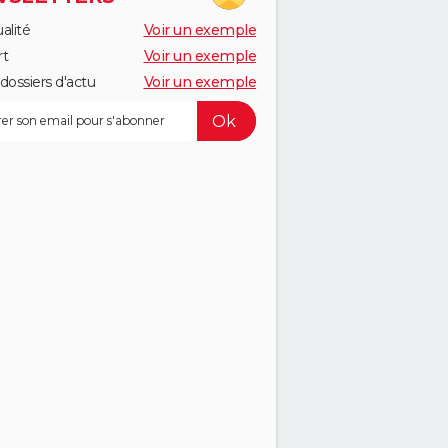
alité
Voir un exemple
rt
Voir un exemple
dossiers d'actu
Voir un exemple