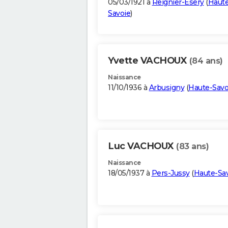
05/03/1921 à
Reignier-Ésery
(
Haute
Savoie
)
Yvette VACHOUX
(84 ans)
Naissance
11/10/1936 à
Arbusigny
(
Haute-Savo
Luc VACHOUX
(83 ans)
Naissance
18/05/1937 à
Pers-Jussy
(
Haute-Sa