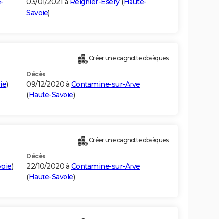
-
03/01/2021 à
Reignier-Ésery
(
Haute-
Savoie
)
Créer une cagnotte obsèques
Décès
ie
)
09/12/2020 à
Contamine-sur-Arve
(
Haute-Savoie
)
Créer une cagnotte obsèques
Décès
voie
)
22/10/2020 à
Contamine-sur-Arve
(
Haute-Savoie
)