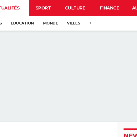
TUALITÉS
SPORT
CULTURE
FINANCE
A
S
EDUCATION
MONDE
VILLES
+
NEW