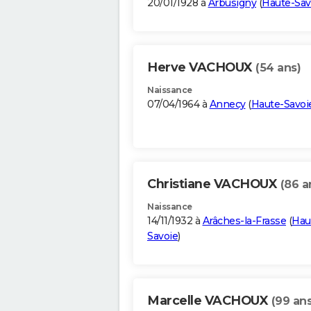
20/01/1928 à
Arbusigny
(
Haute-Sav
Herve VACHOUX
(54 ans)
Naissance
07/04/1964 à
Annecy
(
Haute-Savoi
Christiane VACHOUX
(86 a
Naissance
14/11/1932 à
Arâches-la-Frasse
(
Hau
Savoie
)
Marcelle VACHOUX
(99 ans