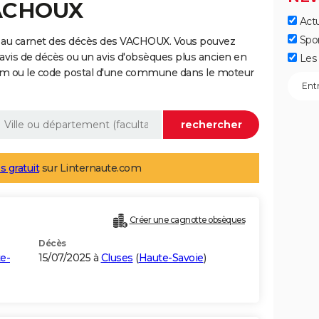
VACHOUX
Actu
Spo
e au carnet des décès des VACHOUX. Vous pouvez
 avis de décès ou un avis d'obsèques plus ancien en
Les 
nom ou le code postal d'une commune dans le moteur
s gratuit
sur Linternaute.com
Créer une cagnotte obsèques
Décès
e-
15/07/2025 à
Cluses
(
Haute-Savoie
)