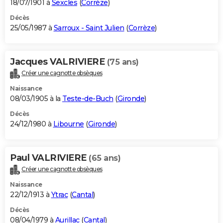
18/07/1901 à
Sexcles
(
Corrèze
)
Décès
25/05/1987 à
Sarroux - Saint Julien
(
Corrèze
)
Jacques VALRIVIERE
(75 ans)
Créer une cagnotte obsèques
Naissance
08/03/1905 à la
Teste-de-Buch
(
Gironde
)
Décès
24/12/1980 à
Libourne
(
Gironde
)
Paul VALRIVIERE
(65 ans)
Créer une cagnotte obsèques
Naissance
22/12/1913 à
Ytrac
(
Cantal
)
Décès
08/04/1979 à
Aurillac
(
Cantal
)