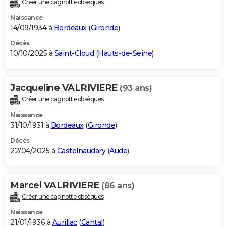
Créer une cagnotte obsèques
City break
Voyage de noces
Climat
Destinations
Voyage nature
Forum
+
PHOTO
Naissance
14/09/1934 à
Bordeaux
(
Gironde
)
GUIDES D'ACHAT
Décès
10/10/2025 à
Saint-Cloud
(
Hauts-de-Seine
)
BONS PLANS
CARTE DE VOEUX
Jacqueline VALRIVIERE
(93 ans)
Carte Bonne année
Carte Pâques
Carte de Noël
Carte Saint-Valentin
Carte d'anniversaire
DICTIONNAIRE
Créer une cagnotte obsèques
Biographies
Expressions
Dictionnaire
Citations
Proverbes
PROGRAMME TV
Naissance
31/10/1931 à
Bordeaux
(
Gironde
)
COPAINS D'AVANT
Décès
22/04/2025 à
Castelnaudary
(
Aude
)
Se connecter
Collèges
Universités
Service militaire
S'inscrire
Lycées
Primaires
Entreprises
Avis de recherche
AVIS DE DÉCÈS
FORUM
Marcel VALRIVIERE
(86 ans)
Lifestyle
Sport
Television
Cinema
Bricolage
Culture
Auto
Voyage
Créer une cagnotte obsèques
Naissance
21/01/1936 à
Aurillac
(
Cantal
)