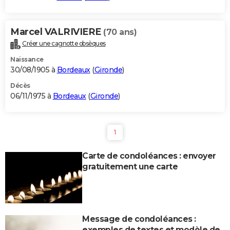
Marcel VALRIVIERE
(70 ans)
Créer une cagnotte obsèques
Naissance
30/08/1905 à
Bordeaux
(
Gironde
)
Décès
06/11/1975 à
Bordeaux
(
Gironde
)
1
Carte de condoléances : envoyer
gratuitement une carte
Message de condoléances :
exemples de textes et modèle de