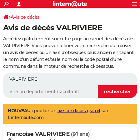
ACTUALITÉS
Connexion
S'inscrire
Avis de décès
Rechercher
Société
Education
Villes
Politique
Faits Divers
Monde
+
SPORT
Avis de décès VALRIVIERE
Football
Cyclisme
Forum
Coupe du monde 2026
Tennis
Rugby
CULTURE
Accédez gratuitement sur cette page au carnet des décès des
TNT
Cinéma
Musique
Programme TV
Streaming
Sorties cinéma
+
VALRIVIERE. Vous pouvez affiner votre recherche ou trouver
FINANCE
un avis de décès ou un avis d'obsèques plus ancien en tapant
Impôts
Immobilier
Banque
Crédit
Retraite
Epargne
Risques naturels par ville
Assurance
AUTO
le nom d'un défunt et/ou le nom ou le code postal d'une
commune dans le moteur de recherche ci-dessous.
Réserver un essai
Berlines
Forum auto
Essais
Citadines
SUV
+
HIGH-TECH
Meilleur smartphone
Ordinateurs
Guide high-tech
Mobiles
Internet
Jeux vidéo
+
BRICOLAGE
Aménagement intérieur
Cuisine
Jardinage
+
Forum
Extérieur
Salle de bains
Rangement
WEEK-END
Escapades
Expositions
Week-end nature
Guides de France
Patrimoine
Musées
+
LIFESTYLE
NOUVEAU :
publiez un
avis de décès gratuit
sur
Linternaute.com
Bien-être
Mode
+
Art de vivre
Loisirs
Modes de vie
SANTE
Francoise VALRIVIERE
Guide de la santé
Médicaments
+
Alimentation
Maladies
Sommeil
(91 ans)
VOYAGE