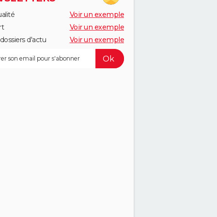
alité
Voir un exemple
rt
Voir un exemple
dossiers d'actu
Voir un exemple