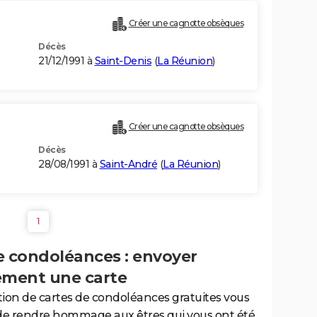
Créer une cagnotte obsèques
Décès
21/12/1991 à
Saint-Denis
(
La Réunion
)
Créer une cagnotte obsèques
Décès
28/08/1991 à
Saint-André
(
La Réunion
)
1
e condoléances : envoyer
ement une carte
tion de cartes de condoléances gratuites vous
de rendre hommage aux êtres qui vous ont été