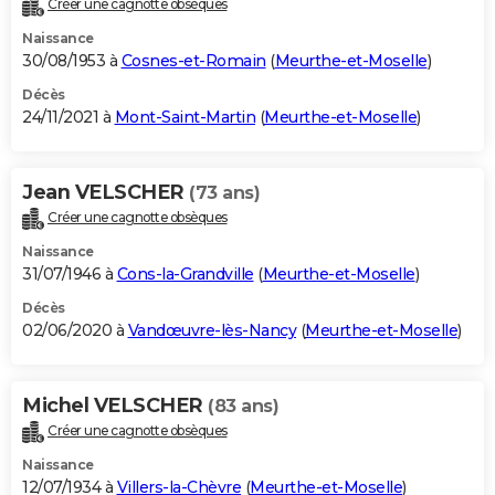
Créer une cagnotte obsèques
City break
Voyage de noces
Climat
Destinations
Voyage nature
Forum
+
PHOTO
Naissance
30/08/1953 à
Cosnes-et-Romain
(
Meurthe-et-Moselle
)
GUIDES D'ACHAT
Décès
24/11/2021 à
Mont-Saint-Martin
(
Meurthe-et-Moselle
)
BONS PLANS
CARTE DE VOEUX
Jean VELSCHER
(73 ans)
Carte Bonne année
Carte Pâques
Carte de Noël
Carte Saint-Valentin
Carte d'anniversaire
DICTIONNAIRE
Créer une cagnotte obsèques
Biographies
Expressions
Dictionnaire
Citations
Proverbes
PROGRAMME TV
Naissance
31/07/1946 à
Cons-la-Grandville
(
Meurthe-et-Moselle
)
COPAINS D'AVANT
Décès
02/06/2020 à
Vandœuvre-lès-Nancy
(
Meurthe-et-Moselle
)
Se connecter
Collèges
Universités
Service militaire
S'inscrire
Lycées
Primaires
Entreprises
Avis de recherche
AVIS DE DÉCÈS
FORUM
Michel VELSCHER
(83 ans)
Lifestyle
Sport
Television
Cinema
Bricolage
Culture
Auto
Voyage
Créer une cagnotte obsèques
Naissance
12/07/1934 à
Villers-la-Chèvre
(
Meurthe-et-Moselle
)