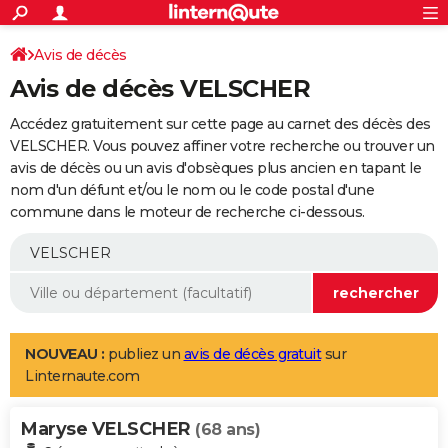
ACTUALITÉS
Connexion
S'inscrire
Avis de décès
Rechercher
Société
Education
Villes
Politique
Faits Divers
Monde
+
SPORT
Avis de décès VELSCHER
Football
Cyclisme
Forum
Coupe du monde 2026
Tennis
Rugby
CULTURE
Accédez gratuitement sur cette page au carnet des décès des
TNT
Cinéma
Musique
Programme TV
Streaming
Sorties cinéma
+
VELSCHER. Vous pouvez affiner votre recherche ou trouver un
FINANCE
avis de décès ou un avis d'obsèques plus ancien en tapant le
Impôts
Immobilier
Banque
Crédit
Retraite
Epargne
Risques naturels par ville
Assurance
AUTO
nom d'un défunt et/ou le nom ou le code postal d'une
commune dans le moteur de recherche ci-dessous.
Réserver un essai
Berlines
Forum auto
Essais
Citadines
SUV
+
HIGH-TECH
Meilleur smartphone
Ordinateurs
Guide high-tech
Mobiles
Internet
Jeux vidéo
+
BRICOLAGE
Aménagement intérieur
Cuisine
Jardinage
+
Forum
Extérieur
Salle de bains
Rangement
WEEK-END
Escapades
Expositions
Week-end nature
Guides de France
Patrimoine
Musées
+
LIFESTYLE
NOUVEAU :
publiez un
avis de décès gratuit
sur
Linternaute.com
Bien-être
Mode
+
Art de vivre
Loisirs
Modes de vie
SANTE
Maryse VELSCHER
Guide de la santé
Médicaments
+
Alimentation
Maladies
Sommeil
(68 ans)
VOYAGE