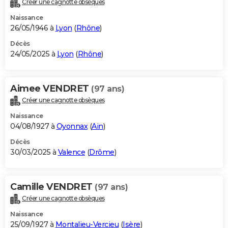
Créer une cagnotte obsèques
City break
Voyage de noces
Climat
Destinations
Voyage nature
Forum
+
PHOTO
Naissance
26/05/1946 à
Lyon
(
Rhône
)
GUIDES D'ACHAT
Décès
24/05/2025 à
Lyon
(
Rhône
)
BONS PLANS
CARTE DE VOEUX
Aimee VENDRET
(97 ans)
Carte Bonne année
Carte Pâques
Carte de Noël
Carte Saint-Valentin
Carte d'anniversaire
DICTIONNAIRE
Créer une cagnotte obsèques
Biographies
Expressions
Dictionnaire
Citations
Proverbes
PROGRAMME TV
Naissance
04/08/1927 à
Oyonnax
(
Ain
)
COPAINS D'AVANT
Décès
30/03/2025 à
Valence
(
Drôme
)
Se connecter
Collèges
Universités
Service militaire
S'inscrire
Lycées
Primaires
Entreprises
Avis de recherche
AVIS DE DÉCÈS
FORUM
Camille VENDRET
(97 ans)
Lifestyle
Sport
Television
Cinema
Bricolage
Culture
Auto
Voyage
Créer une cagnotte obsèques
Naissance
25/09/1927 à
Montalieu-Vercieu
(
Isère
)