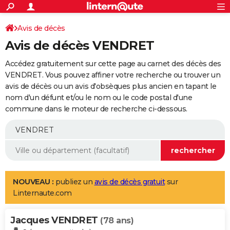
ACTUALITÉS
Connexion
S'inscrire
Avis de décès
Rechercher
Société
Education
Villes
Politique
Faits Divers
Monde
+
SPORT
Avis de décès VENDRET
Football
Cyclisme
Forum
Coupe du monde 2026
Tennis
Rugby
CULTURE
Accédez gratuitement sur cette page au carnet des décès des
TNT
Cinéma
Musique
Programme TV
Streaming
Sorties cinéma
+
VENDRET. Vous pouvez affiner votre recherche ou trouver un
FINANCE
avis de décès ou un avis d'obsèques plus ancien en tapant le
Impôts
Immobilier
Banque
Crédit
Retraite
Epargne
Risques naturels par ville
Assurance
AUTO
nom d'un défunt et/ou le nom ou le code postal d'une
commune dans le moteur de recherche ci-dessous.
Réserver un essai
Berlines
Forum auto
Essais
Citadines
SUV
+
HIGH-TECH
Meilleur smartphone
Ordinateurs
Guide high-tech
Mobiles
Internet
Jeux vidéo
+
BRICOLAGE
Aménagement intérieur
Cuisine
Jardinage
+
Forum
Extérieur
Salle de bains
Rangement
WEEK-END
Escapades
Expositions
Week-end nature
Guides de France
Patrimoine
Musées
+
LIFESTYLE
NOUVEAU :
publiez un
avis de décès gratuit
sur
Linternaute.com
Bien-être
Mode
+
Art de vivre
Loisirs
Modes de vie
SANTE
Jacques VENDRET
Guide de la santé
Médicaments
+
Alimentation
Maladies
Sommeil
(78 ans)
VOYAGE