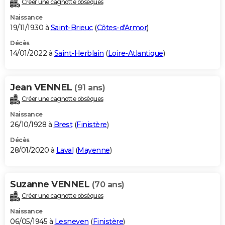
Créer une cagnotte obsèques
City break
Voyage de noces
Climat
Destinations
Voyage nature
Forum
+
PHOTO
Naissance
19/11/1930 à
Saint-Brieuc
(
Côtes-d'Armor
)
GUIDES D'ACHAT
Décès
14/01/2022 à
Saint-Herblain
(
Loire-Atlantique
)
BONS PLANS
CARTE DE VOEUX
Jean VENNEL
(91 ans)
Carte Bonne année
Carte Pâques
Carte de Noël
Carte Saint-Valentin
Carte d'anniversaire
DICTIONNAIRE
Créer une cagnotte obsèques
Biographies
Expressions
Dictionnaire
Citations
Proverbes
PROGRAMME TV
Naissance
26/10/1928 à
Brest
(
Finistère
)
COPAINS D'AVANT
Décès
28/01/2020 à
Laval
(
Mayenne
)
Se connecter
Collèges
Universités
Service militaire
S'inscrire
Lycées
Primaires
Entreprises
Avis de recherche
AVIS DE DÉCÈS
FORUM
Suzanne VENNEL
(70 ans)
Lifestyle
Sport
Television
Cinema
Bricolage
Culture
Auto
Voyage
Créer une cagnotte obsèques
Naissance
06/05/1945 à
Lesneven
(
Finistère
)