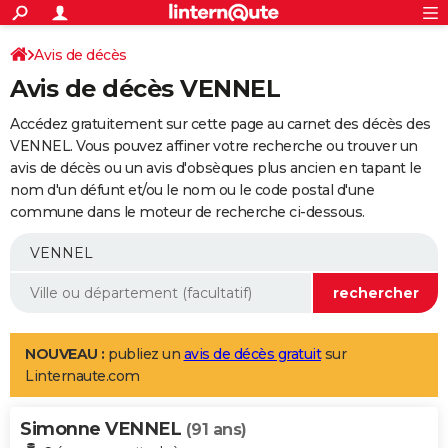
ACTUALITÉS
Connexion
S'inscrire
Avis de décès
Rechercher
Société
Education
Villes
Politique
Faits Divers
Monde
+
SPORT
Avis de décès VENNEL
Football
Cyclisme
Forum
Coupe du monde 2026
Tennis
Rugby
CULTURE
Accédez gratuitement sur cette page au carnet des décès des
TNT
Cinéma
Musique
Programme TV
Streaming
Sorties cinéma
+
VENNEL. Vous pouvez affiner votre recherche ou trouver un
FINANCE
avis de décès ou un avis d'obsèques plus ancien en tapant le
Impôts
Immobilier
Banque
Crédit
Retraite
Epargne
Risques naturels par ville
Assurance
AUTO
nom d'un défunt et/ou le nom ou le code postal d'une
commune dans le moteur de recherche ci-dessous.
Réserver un essai
Berlines
Forum auto
Essais
Citadines
SUV
+
HIGH-TECH
Meilleur smartphone
Ordinateurs
Guide high-tech
Mobiles
Internet
Jeux vidéo
+
BRICOLAGE
Aménagement intérieur
Cuisine
Jardinage
+
Forum
Extérieur
Salle de bains
Rangement
WEEK-END
Escapades
Expositions
Week-end nature
Guides de France
Patrimoine
Musées
+
LIFESTYLE
NOUVEAU :
publiez un
avis de décès gratuit
sur
Linternaute.com
Bien-être
Mode
+
Art de vivre
Loisirs
Modes de vie
SANTE
Simonne VENNEL
Guide de la santé
Médicaments
+
Alimentation
Maladies
Sommeil
(91 ans)
VOYAGE