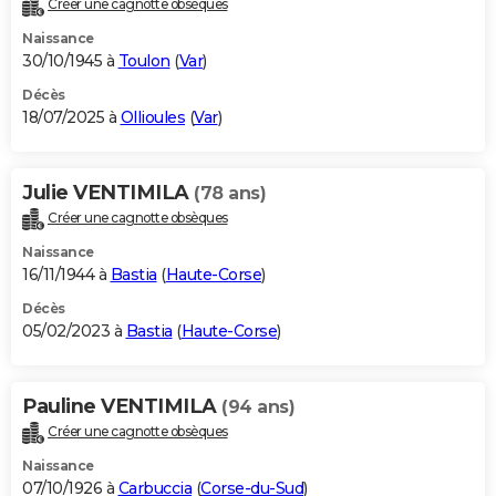
Créer une cagnotte obsèques
City break
Voyage de noces
Climat
Destinations
Voyage nature
Forum
+
PHOTO
Naissance
30/10/1945 à
Toulon
(
Var
)
GUIDES D'ACHAT
Décès
18/07/2025 à
Ollioules
(
Var
)
BONS PLANS
CARTE DE VOEUX
Julie VENTIMILA
(78 ans)
Carte Bonne année
Carte Pâques
Carte de Noël
Carte Saint-Valentin
Carte d'anniversaire
DICTIONNAIRE
Créer une cagnotte obsèques
Biographies
Expressions
Dictionnaire
Citations
Proverbes
PROGRAMME TV
Naissance
16/11/1944 à
Bastia
(
Haute-Corse
)
COPAINS D'AVANT
Décès
05/02/2023 à
Bastia
(
Haute-Corse
)
Se connecter
Collèges
Universités
Service militaire
S'inscrire
Lycées
Primaires
Entreprises
Avis de recherche
AVIS DE DÉCÈS
FORUM
Pauline VENTIMILA
(94 ans)
Lifestyle
Sport
Television
Cinema
Bricolage
Culture
Auto
Voyage
Créer une cagnotte obsèques
Naissance
07/10/1926 à
Carbuccia
(
Corse-du-Sud
)