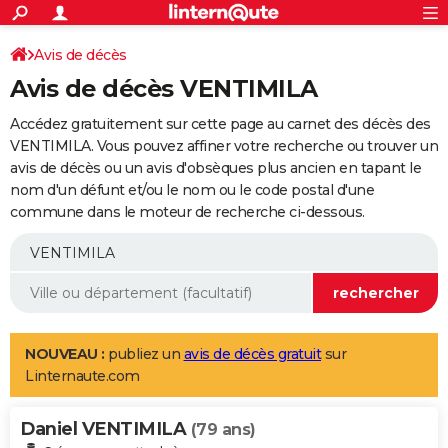
ACTUALITÉS
Connexion
S'inscrire
Avis de décès
Rechercher
Société
Education
Villes
Politique
Faits Divers
Monde
+
SPORT
Avis de décès VENTIMILA
Football
Cyclisme
Forum
Coupe du monde 2026
Tennis
Rugby
CULTURE
Accédez gratuitement sur cette page au carnet des décès des
TNT
Cinéma
Musique
Programme TV
Streaming
Sorties cinéma
+
VENTIMILA. Vous pouvez affiner votre recherche ou trouver un
FINANCE
avis de décès ou un avis d'obsèques plus ancien en tapant le
Impôts
Immobilier
Banque
Crédit
Retraite
Epargne
Risques naturels par ville
Assurance
AUTO
nom d'un défunt et/ou le nom ou le code postal d'une
commune dans le moteur de recherche ci-dessous.
Réserver un essai
Berlines
Forum auto
Essais
Citadines
SUV
+
HIGH-TECH
Meilleur smartphone
Ordinateurs
Guide high-tech
Mobiles
Internet
Jeux vidéo
+
BRICOLAGE
Aménagement intérieur
Cuisine
Jardinage
+
Forum
Extérieur
Salle de bains
Rangement
WEEK-END
Escapades
Expositions
Week-end nature
Guides de France
Patrimoine
Musées
+
LIFESTYLE
NOUVEAU :
publiez un
avis de décès gratuit
sur
Linternaute.com
Bien-être
Mode
+
Art de vivre
Loisirs
Modes de vie
SANTE
Daniel VENTIMILA
Guide de la santé
Médicaments
+
Alimentation
Maladies
Sommeil
(79 ans)
VOYAGE