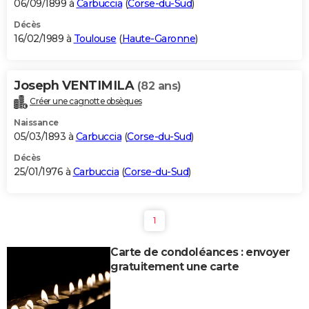
06/09/1899 à
Carbuccia
(
Corse-du-Sud
)
Décès
16/02/1989 à
Toulouse
(
Haute-Garonne
)
Joseph VENTIMILA
(82 ans)
Créer une cagnotte obsèques
Naissance
05/03/1893 à
Carbuccia
(
Corse-du-Sud
)
Décès
25/01/1976 à
Carbuccia
(
Corse-du-Sud
)
1
Carte de condoléances : envoyer
gratuitement une carte