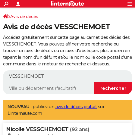
ACTUALITÉS
Connexion
S'inscrire
Avis de décès
Rechercher
Société
Education
Villes
Politique
Faits Divers
Monde
+
SPORT
Avis de décès VESSCHEMOET
Football
Cyclisme
Forum
Coupe du monde 2026
Tennis
Rugby
CULTURE
Accédez gratuitement sur cette page au carnet des décès des
TNT
Cinéma
Musique
Programme TV
Streaming
Sorties cinéma
+
VESSCHEMOET. Vous pouvez affiner votre recherche ou
FINANCE
trouver un avis de décès ou un avis d'obsèques plus ancien en
Impôts
Immobilier
Banque
Crédit
Retraite
Epargne
Risques naturels par ville
Assurance
AUTO
tapant le nom d'un défunt et/ou le nom ou le code postal d'une
commune dans le moteur de recherche ci-dessous.
Réserver un essai
Berlines
Forum auto
Essais
Citadines
SUV
+
HIGH-TECH
Meilleur smartphone
Ordinateurs
Guide high-tech
Mobiles
Internet
Jeux vidéo
+
BRICOLAGE
Aménagement intérieur
Cuisine
Jardinage
+
Forum
Extérieur
Salle de bains
Rangement
WEEK-END
Escapades
Expositions
Week-end nature
Guides de France
Patrimoine
Musées
+
LIFESTYLE
NOUVEAU :
publiez un
avis de décès gratuit
sur
Linternaute.com
Bien-être
Mode
+
Art de vivre
Loisirs
Modes de vie
SANTE
Nicolle VESSCHEMOET
Guide de la santé
Médicaments
+
Alimentation
Maladies
Sommeil
(92 ans)
VOYAGE