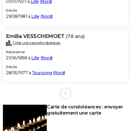
01/01/1927 à
Lille
(
Nord
)
Décès
29/08/1981 à
Lille
(
Nord
)
Emilia VESSCHEMOET
(78 ans)
Créer une cagnotte obsèques
Naissance
21/06/1898 à
Lille
(
Nord
)
Décès
28/05/1977 à
Tourcoing
(
Nord
)
1
Carte de condoléances : envoyer
gratuitement une carte