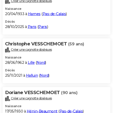
Créer une cagnotte obsèques
City break
Voyage de noces
Climat
Destinations
Voyage nature
Forum
+
PHOTO
Naissance
20/04/1933 à
Harnes
(
Pas-de-Calais
)
GUIDES D'ACHAT
Décès
28/10/2025 à
Paris
(
Paris
)
BONS PLANS
CARTE DE VOEUX
Christophe VESSCHEMOET
(59 ans)
Carte Bonne année
Carte Pâques
Carte de Noël
Carte Saint-Valentin
Carte d'anniversaire
DICTIONNAIRE
Créer une cagnotte obsèques
Biographies
Expressions
Dictionnaire
Citations
Proverbes
PROGRAMME TV
Naissance
28/06/1962 à
Lille
(
Nord
)
COPAINS D'AVANT
Décès
25/11/2021 à
Halluin
(
Nord
)
Se connecter
Collèges
Universités
Service militaire
S'inscrire
Lycées
Primaires
Entreprises
Avis de recherche
AVIS DE DÉCÈS
FORUM
Doriane VESSCHEMOET
(90 ans)
Lifestyle
Sport
Television
Cinema
Bricolage
Culture
Auto
Voyage
Créer une cagnotte obsèques
Naissance
17/05/1930 à
Hénin-Beaumont
(
Pas-de-Calais
)