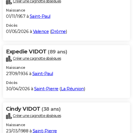
Créer une cagnotte obsèques
City break
Voyage de noces
Climat
Destinations
Voyage nature
Forum
+
PHOTO
Naissance
01/11/1957 à
Saint-Paul
GUIDES D'ACHAT
Décès
01/05/2026 à
Valence
(
Drôme
)
BONS PLANS
CARTE DE VOEUX
Expedie VIDOT
(89 ans)
Carte Bonne année
Carte Pâques
Carte de Noël
Carte Saint-Valentin
Carte d'anniversaire
DICTIONNAIRE
Créer une cagnotte obsèques
Biographies
Expressions
Dictionnaire
Citations
Proverbes
PROGRAMME TV
Naissance
27/09/1936 à
Saint-Paul
COPAINS D'AVANT
Décès
30/04/2026 à
Saint-Pierre
(
La Réunion
)
Se connecter
Collèges
Universités
Service militaire
S'inscrire
Lycées
Primaires
Entreprises
Avis de recherche
AVIS DE DÉCÈS
FORUM
Cindy VIDOT
(38 ans)
Lifestyle
Sport
Television
Cinema
Bricolage
Culture
Auto
Voyage
Créer une cagnotte obsèques
Naissance
23/03/1988 à
Saint-Pierre