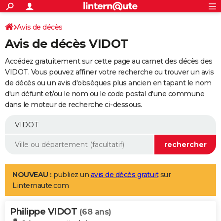
ACTUALITÉS
Connexion
S'inscrire
Avis de décès
Rechercher
Société
Education
Villes
Politique
Faits Divers
Monde
+
SPORT
Avis de décès VIDOT
Football
Cyclisme
Forum
Coupe du monde 2026
Tennis
Rugby
CULTURE
Accédez gratuitement sur cette page au carnet des décès des
TNT
Cinéma
Musique
Programme TV
Streaming
Sorties cinéma
+
VIDOT. Vous pouvez affiner votre recherche ou trouver un avis
FINANCE
de décès ou un avis d'obsèques plus ancien en tapant le nom
Impôts
Immobilier
Banque
Crédit
Retraite
Epargne
Risques naturels par ville
Assurance
AUTO
d'un défunt et/ou le nom ou le code postal d'une commune
dans le moteur de recherche ci-dessous.
Réserver un essai
Berlines
Forum auto
Essais
Citadines
SUV
+
HIGH-TECH
Meilleur smartphone
Ordinateurs
Guide high-tech
Mobiles
Internet
Jeux vidéo
+
BRICOLAGE
Aménagement intérieur
Cuisine
Jardinage
+
Forum
Extérieur
Salle de bains
Rangement
WEEK-END
Escapades
Expositions
Week-end nature
Guides de France
Patrimoine
Musées
+
LIFESTYLE
NOUVEAU :
publiez un
avis de décès gratuit
sur
Linternaute.com
Bien-être
Mode
+
Art de vivre
Loisirs
Modes de vie
SANTE
Philippe VIDOT
Guide de la santé
Médicaments
+
Alimentation
Maladies
Sommeil
(68 ans)
VOYAGE