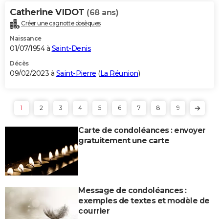
Catherine VIDOT
(68 ans)
Créer une cagnotte obsèques
Naissance
01/07/1954 à
Saint-Denis
Décès
09/02/2023 à
Saint-Pierre
(
La Réunion
)
1
2
3
4
5
6
7
8
9
Carte de condoléances : envoyer
gratuitement une carte
Message de condoléances :
exemples de textes et modèle de
courrier