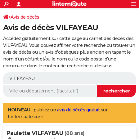
ACTUALITÉS
Connexion
S'inscrire
Avis de décès
Rechercher
Société
Education
Villes
Politique
Faits Divers
Monde
+
SPORT
Avis de décès VILFAYEAU
Football
Cyclisme
Forum
Coupe du monde 2026
Tennis
Rugby
CULTURE
Accédez gratuitement sur cette page au carnet des décès des
TNT
Cinéma
Musique
Programme TV
Streaming
Sorties cinéma
+
VILFAYEAU. Vous pouvez affiner votre recherche ou trouver un
FINANCE
avis de décès ou un avis d'obsèques plus ancien en tapant le
Impôts
Immobilier
Banque
Crédit
Retraite
Epargne
Risques naturels par ville
Assurance
AUTO
nom d'un défunt et/ou le nom ou le code postal d'une
commune dans le moteur de recherche ci-dessous.
Réserver un essai
Berlines
Forum auto
Essais
Citadines
SUV
+
HIGH-TECH
Meilleur smartphone
Ordinateurs
Guide high-tech
Mobiles
Internet
Jeux vidéo
+
BRICOLAGE
Aménagement intérieur
Cuisine
Jardinage
+
Forum
Extérieur
Salle de bains
Rangement
WEEK-END
Escapades
Expositions
Week-end nature
Guides de France
Patrimoine
Musées
+
LIFESTYLE
NOUVEAU :
publiez un
avis de décès gratuit
sur
Linternaute.com
Bien-être
Mode
+
Art de vivre
Loisirs
Modes de vie
SANTE
Paulette VILFAYEAU
Guide de la santé
Médicaments
+
Alimentation
Maladies
Sommeil
(88 ans)
VOYAGE