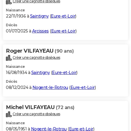
Créer une cagnotte obsèques
City break
Voyage de noces
Climat
Destinations
Voyage nature
Forum
+
PHOTO
Naissance
22/11/1936 à
Saintigny
(
Eure-et-Loir
)
GUIDES D'ACHAT
Décès
01/07/2025 à
Arcisses
(
Eure-et-Loir
)
BONS PLANS
CARTE DE VOEUX
Roger VILFAYEAU
(90 ans)
Carte Bonne année
Carte Pâques
Carte de Noël
Carte Saint-Valentin
Carte d'anniversaire
DICTIONNAIRE
Créer une cagnotte obsèques
Biographies
Expressions
Dictionnaire
Citations
Proverbes
PROGRAMME TV
Naissance
16/08/1934 à
Saintigny
(
Eure-et-Loir
)
COPAINS D'AVANT
Décès
08/12/2024 à
Nogent-le-Rotrou
(
Eure-et-Loir
)
Se connecter
Collèges
Universités
Service militaire
S'inscrire
Lycées
Primaires
Entreprises
Avis de recherche
AVIS DE DÉCÈS
FORUM
Michel VILFAYEAU
(72 ans)
Lifestyle
Sport
Television
Cinema
Bricolage
Culture
Auto
Voyage
Créer une cagnotte obsèques
Naissance
08/05/1951 à
Nogent-le-Rotrou
(
Eure-et-Loir
)