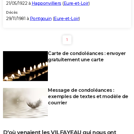
21/05/1922 à
Happonvilliers
(
Eure-et-Loir
)
Décès
29/11/1981 à
Pontgouin
(
Eure-et-Loir
)
1
Carte de condoléances : envoyer
gratuitement une carte
Message de condoléances :
exemples de textes et modèle de
courrier
D'où venaient les VILFAYEAU qui nous ont