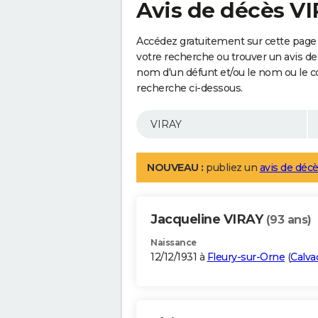
Avis de décès V
Accédez gratuitement sur cette page 
votre recherche ou trouver un avis de
nom d'un défunt et/ou le nom ou le 
recherche ci-dessous.
NOUVEAU :
publiez un
avis de décè
Jacqueline VIRAY
(93 ans)
Naissance
12/12/1931 à
Fleury-sur-Orne
(
Calva