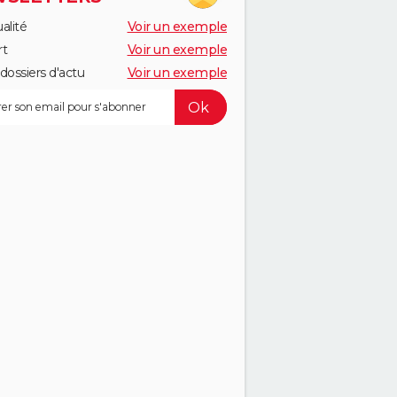
alité
Voir un exemple
rt
Voir un exemple
dossiers d'actu
Voir un exemple