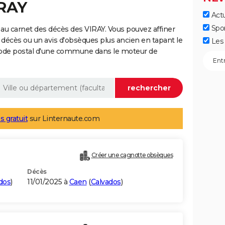
IRAY
Actu
Spo
au carnet des décès des VIRAY. Vous pouvez affiner
 décès ou un avis d'obsèques plus ancien en tapant le
Les 
code postal d'une commune dans le moteur de
s gratuit
sur Linternaute.com
Créer une cagnotte obsèques
Décès
dos
)
11/01/2025 à
Caen
(
Calvados
)