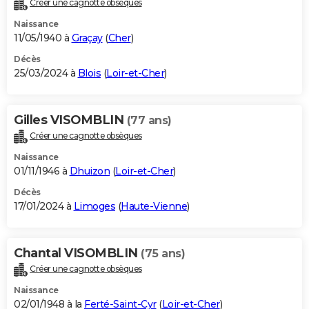
Créer une cagnotte obsèques
City break
Voyage de noces
Climat
Destinations
Voyage nature
Forum
+
PHOTO
Naissance
11/05/1940 à
Graçay
(
Cher
)
GUIDES D'ACHAT
Décès
25/03/2024 à
Blois
(
Loir-et-Cher
)
BONS PLANS
CARTE DE VOEUX
Gilles VISOMBLIN
(77 ans)
Carte Bonne année
Carte Pâques
Carte de Noël
Carte Saint-Valentin
Carte d'anniversaire
DICTIONNAIRE
Créer une cagnotte obsèques
Biographies
Expressions
Dictionnaire
Citations
Proverbes
PROGRAMME TV
Naissance
01/11/1946 à
Dhuizon
(
Loir-et-Cher
)
COPAINS D'AVANT
Décès
17/01/2024 à
Limoges
(
Haute-Vienne
)
Se connecter
Collèges
Universités
Service militaire
S'inscrire
Lycées
Primaires
Entreprises
Avis de recherche
AVIS DE DÉCÈS
FORUM
Chantal VISOMBLIN
(75 ans)
Lifestyle
Sport
Television
Cinema
Bricolage
Culture
Auto
Voyage
Créer une cagnotte obsèques
Naissance
02/01/1948 à la
Ferté-Saint-Cyr
(
Loir-et-Cher
)