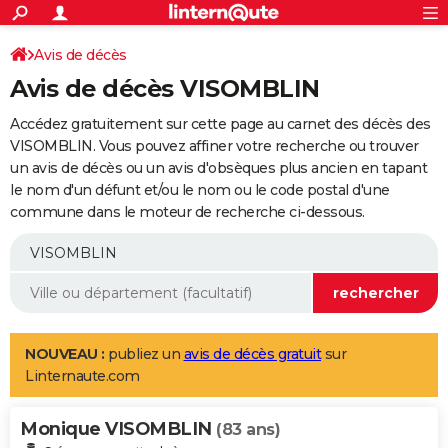
ACTUALITÉS
Connexion
S'inscrire
Avis de décès
Rechercher
Société
Education
Villes
Politique
Faits Divers
Monde
+
SPORT
Avis de décès VISOMBLIN
Football
Cyclisme
Forum
Coupe du monde 2026
Tennis
Rugby
CULTURE
Accédez gratuitement sur cette page au carnet des décès des
TNT
Cinéma
Musique
Programme TV
Streaming
Sorties cinéma
+
VISOMBLIN. Vous pouvez affiner votre recherche ou trouver
FINANCE
un avis de décès ou un avis d'obsèques plus ancien en tapant
Impôts
Immobilier
Banque
Crédit
Retraite
Epargne
Risques naturels par ville
Assurance
AUTO
le nom d'un défunt et/ou le nom ou le code postal d'une
commune dans le moteur de recherche ci-dessous.
Réserver un essai
Berlines
Forum auto
Essais
Citadines
SUV
+
HIGH-TECH
Meilleur smartphone
Ordinateurs
Guide high-tech
Mobiles
Internet
Jeux vidéo
+
BRICOLAGE
Aménagement intérieur
Cuisine
Jardinage
+
Forum
Extérieur
Salle de bains
Rangement
WEEK-END
Escapades
Expositions
Week-end nature
Guides de France
Patrimoine
Musées
+
LIFESTYLE
NOUVEAU :
publiez un
avis de décès gratuit
sur
Linternaute.com
Bien-être
Mode
+
Art de vivre
Loisirs
Modes de vie
SANTE
Monique VISOMBLIN
Guide de la santé
Médicaments
+
Alimentation
Maladies
Sommeil
(83 ans)
VOYAGE