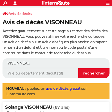
ACTUALITÉS
Connexion
S'inscrire
Avis de décès
Rechercher
Société
Education
Villes
Politique
Faits Divers
Monde
+
SPORT
Avis de décès VISONNEAU
Football
Cyclisme
Forum
Coupe du monde 2026
Tennis
Rugby
CULTURE
Accédez gratuitement sur cette page au carnet des décès des
TNT
Cinéma
Musique
Programme TV
Streaming
Sorties cinéma
+
VISONNEAU. Vous pouvez affiner votre recherche ou trouver
FINANCE
un avis de décès ou un avis d'obsèques plus ancien en tapant
Impôts
Immobilier
Banque
Crédit
Retraite
Epargne
Risques naturels par ville
Assurance
AUTO
le nom d'un défunt et/ou le nom ou le code postal d'une
commune dans le moteur de recherche ci-dessous.
Réserver un essai
Berlines
Forum auto
Essais
Citadines
SUV
+
HIGH-TECH
Meilleur smartphone
Ordinateurs
Guide high-tech
Mobiles
Internet
Jeux vidéo
+
BRICOLAGE
Aménagement intérieur
Cuisine
Jardinage
+
Forum
Extérieur
Salle de bains
Rangement
WEEK-END
Escapades
Expositions
Week-end nature
Guides de France
Patrimoine
Musées
+
LIFESTYLE
NOUVEAU :
publiez un
avis de décès gratuit
sur
Linternaute.com
Bien-être
Mode
+
Art de vivre
Loisirs
Modes de vie
SANTE
Solange VISONNEAU
Guide de la santé
Médicaments
+
Alimentation
Maladies
Sommeil
(87 ans)
VOYAGE