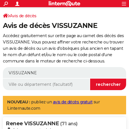
ACTUALITÉS
Connexion
S'inscrire
Avis de décès
Rechercher
Société
Education
Villes
Politique
Faits Divers
Monde
+
SPORT
Avis de décès VISSUZANNE
Football
Cyclisme
Forum
Coupe du monde 2026
Tennis
Rugby
CULTURE
Accédez gratuitement sur cette page au carnet des décès des
TNT
Cinéma
Musique
Programme TV
Streaming
Sorties cinéma
+
VISSUZANNE. Vous pouvez affiner votre recherche ou trouver
FINANCE
un avis de décès ou un avis d'obsèques plus ancien en tapant
Impôts
Immobilier
Banque
Crédit
Retraite
Epargne
Risques naturels par ville
Assurance
AUTO
le nom d'un défunt et/ou le nom ou le code postal d'une
commune dans le moteur de recherche ci-dessous.
Réserver un essai
Berlines
Forum auto
Essais
Citadines
SUV
+
HIGH-TECH
Meilleur smartphone
Ordinateurs
Guide high-tech
Mobiles
Internet
Jeux vidéo
+
BRICOLAGE
Aménagement intérieur
Cuisine
Jardinage
+
Forum
Extérieur
Salle de bains
Rangement
WEEK-END
Escapades
Expositions
Week-end nature
Guides de France
Patrimoine
Musées
+
LIFESTYLE
NOUVEAU :
publiez un
avis de décès gratuit
sur
Linternaute.com
Bien-être
Mode
+
Art de vivre
Loisirs
Modes de vie
SANTE
Renee VISSUZANNE
Guide de la santé
Médicaments
+
Alimentation
Maladies
Sommeil
(71 ans)
VOYAGE