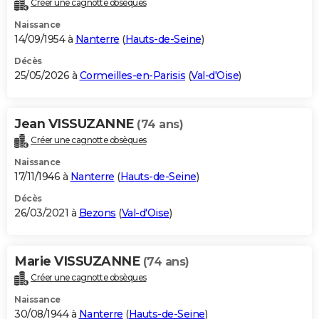
Créer une cagnotte obsèques
City break
Voyage de noces
Climat
Destinations
Voyage nature
Forum
+
PHOTO
Naissance
14/09/1954 à
Nanterre
(
Hauts-de-Seine
)
GUIDES D'ACHAT
Décès
25/05/2026 à
Cormeilles-en-Parisis
(
Val-d'Oise
)
BONS PLANS
CARTE DE VOEUX
Jean VISSUZANNE
(74 ans)
Carte Bonne année
Carte Pâques
Carte de Noël
Carte Saint-Valentin
Carte d'anniversaire
DICTIONNAIRE
Créer une cagnotte obsèques
Biographies
Expressions
Dictionnaire
Citations
Proverbes
PROGRAMME TV
Naissance
17/11/1946 à
Nanterre
(
Hauts-de-Seine
)
COPAINS D'AVANT
Décès
26/03/2021 à
Bezons
(
Val-d'Oise
)
Se connecter
Collèges
Universités
Service militaire
S'inscrire
Lycées
Primaires
Entreprises
Avis de recherche
AVIS DE DÉCÈS
FORUM
Marie VISSUZANNE
(74 ans)
Lifestyle
Sport
Television
Cinema
Bricolage
Culture
Auto
Voyage
Créer une cagnotte obsèques
Naissance
30/08/1944 à
Nanterre
(
Hauts-de-Seine
)