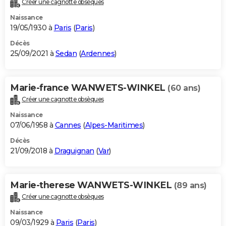
Créer une cagnotte obsèques
City break
Voyage de noces
Climat
Destinations
Voyage nature
Forum
+
PHOTO
Naissance
19/05/1930 à
Paris
(
Paris
)
GUIDES D'ACHAT
Décès
25/09/2021 à
Sedan
(
Ardennes
)
BONS PLANS
CARTE DE VOEUX
Marie-france WANWETS-WINKEL
(60 ans)
Carte Bonne année
Carte Pâques
Carte de Noël
Carte Saint-Valentin
Carte d'anniversaire
DICTIONNAIRE
Créer une cagnotte obsèques
Biographies
Expressions
Dictionnaire
Citations
Proverbes
PROGRAMME TV
Naissance
07/06/1958 à
Cannes
(
Alpes-Maritimes
)
COPAINS D'AVANT
Décès
21/09/2018 à
Draguignan
(
Var
)
Se connecter
Collèges
Universités
Service militaire
S'inscrire
Lycées
Primaires
Entreprises
Avis de recherche
AVIS DE DÉCÈS
FORUM
Marie-therese WANWETS-WINKEL
(89 ans)
Lifestyle
Sport
Television
Cinema
Bricolage
Culture
Auto
Voyage
Créer une cagnotte obsèques
Naissance
09/03/1929 à
Paris
(
Paris
)