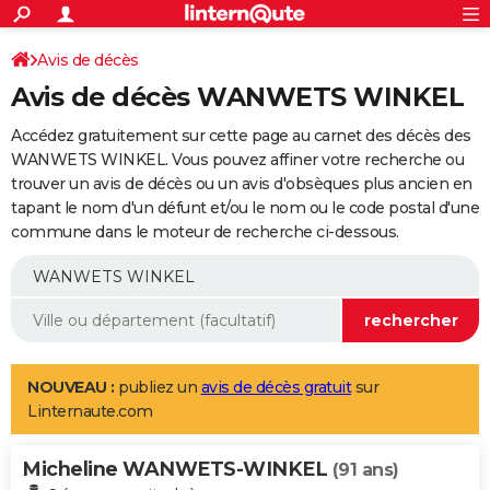
ACTUALITÉS
Connexion
S'inscrire
Avis de décès
Rechercher
Société
Education
Villes
Politique
Faits Divers
Monde
+
SPORT
Avis de décès WANWETS WINKEL
Football
Cyclisme
Forum
Coupe du monde 2026
Tennis
Rugby
CULTURE
Accédez gratuitement sur cette page au carnet des décès des
TNT
Cinéma
Musique
Programme TV
Streaming
Sorties cinéma
+
WANWETS WINKEL. Vous pouvez affiner votre recherche ou
FINANCE
trouver un avis de décès ou un avis d'obsèques plus ancien en
Impôts
Immobilier
Banque
Crédit
Retraite
Epargne
Risques naturels par ville
Assurance
AUTO
tapant le nom d'un défunt et/ou le nom ou le code postal d'une
commune dans le moteur de recherche ci-dessous.
Réserver un essai
Berlines
Forum auto
Essais
Citadines
SUV
+
HIGH-TECH
Meilleur smartphone
Ordinateurs
Guide high-tech
Mobiles
Internet
Jeux vidéo
+
BRICOLAGE
Aménagement intérieur
Cuisine
Jardinage
+
Forum
Extérieur
Salle de bains
Rangement
WEEK-END
Escapades
Expositions
Week-end nature
Guides de France
Patrimoine
Musées
+
LIFESTYLE
NOUVEAU :
publiez un
avis de décès gratuit
sur
Linternaute.com
Bien-être
Mode
+
Art de vivre
Loisirs
Modes de vie
SANTE
Micheline WANWETS-WINKEL
Guide de la santé
Médicaments
+
Alimentation
Maladies
Sommeil
(91 ans)
VOYAGE