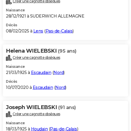
Créer une cagnotte obsèques
City break
Voyage de noces
Climat
Destinations
Voyage nature
Forum
+
PHOTO
Naissance
28/12/1921 à SUDERWICH ALLEMAGNE
GUIDES D'ACHAT
Décès
08/02/2025 à
Lens
(
Pas-de-Calais
)
BONS PLANS
CARTE DE VOEUX
Helena WIELEBSKI
(95 ans)
Carte Bonne année
Carte Pâques
Carte de Noël
Carte Saint-Valentin
Carte d'anniversaire
DICTIONNAIRE
Créer une cagnotte obsèques
Biographies
Expressions
Dictionnaire
Citations
Proverbes
PROGRAMME TV
Naissance
21/03/1925 à
Escaudain
(
Nord
)
COPAINS D'AVANT
Décès
10/07/2020 à
Escaudain
(
Nord
)
Se connecter
Collèges
Universités
Service militaire
S'inscrire
Lycées
Primaires
Entreprises
Avis de recherche
AVIS DE DÉCÈS
FORUM
Joseph WIELEBSKI
(91 ans)
Lifestyle
Sport
Television
Cinema
Bricolage
Culture
Auto
Voyage
Créer une cagnotte obsèques
Naissance
18/03/1925 à
Houdain
(
Pas-de-Calais
)