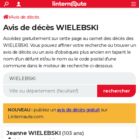
ACTUALITÉS
Connexion
S'inscrire
Avis de décès
Rechercher
Société
Education
Villes
Politique
Faits Divers
Monde
+
SPORT
Avis de décès WIELEBSKI
Football
Cyclisme
Forum
Coupe du monde 2026
Tennis
Rugby
CULTURE
Accédez gratuitement sur cette page au carnet des décès des
TNT
Cinéma
Musique
Programme TV
Streaming
Sorties cinéma
+
WIELEBSKI. Vous pouvez affiner votre recherche ou trouver un
FINANCE
avis de décès ou un avis d'obsèques plus ancien en tapant le
Impôts
Immobilier
Banque
Crédit
Retraite
Epargne
Risques naturels par ville
Assurance
AUTO
nom d'un défunt et/ou le nom ou le code postal d'une
commune dans le moteur de recherche ci-dessous.
Réserver un essai
Berlines
Forum auto
Essais
Citadines
SUV
+
HIGH-TECH
Meilleur smartphone
Ordinateurs
Guide high-tech
Mobiles
Internet
Jeux vidéo
+
BRICOLAGE
Aménagement intérieur
Cuisine
Jardinage
+
Forum
Extérieur
Salle de bains
Rangement
WEEK-END
Escapades
Expositions
Week-end nature
Guides de France
Patrimoine
Musées
+
LIFESTYLE
NOUVEAU :
publiez un
avis de décès gratuit
sur
Linternaute.com
Bien-être
Mode
+
Art de vivre
Loisirs
Modes de vie
SANTE
Jeanne WIELEBSKI
Guide de la santé
Médicaments
+
Alimentation
Maladies
Sommeil
(103 ans)
VOYAGE