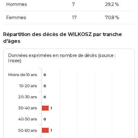
Hommes
7
29,2 %
Femmes
17
70,8 %
Répartition des décès de WILKOSZ par tranche
d'âges
Données exprimées en nombre de décès (source :
Insee)
Moins de 10 ans
0
10-20 ans
0
20-30 ans
0
30-40 ans
1
40-50 ans
0
50-60 ans
1