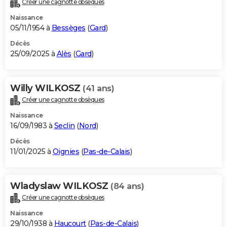
Créer une cagnotte obsèques
City break
Voyage de noces
Climat
Destinations
Voyage nature
Forum
+
PHOTO
Naissance
05/11/1954 à
Bessèges
(
Gard
)
GUIDES D'ACHAT
Décès
25/09/2025 à
Alès
(
Gard
)
BONS PLANS
CARTE DE VOEUX
Willy WILKOSZ
(41 ans)
Carte Bonne année
Carte Pâques
Carte de Noël
Carte Saint-Valentin
Carte d'anniversaire
DICTIONNAIRE
Créer une cagnotte obsèques
Biographies
Expressions
Dictionnaire
Citations
Proverbes
PROGRAMME TV
Naissance
16/09/1983 à
Seclin
(
Nord
)
COPAINS D'AVANT
Décès
11/01/2025 à
Oignies
(
Pas-de-Calais
)
Se connecter
Collèges
Universités
Service militaire
S'inscrire
Lycées
Primaires
Entreprises
Avis de recherche
AVIS DE DÉCÈS
FORUM
Wladyslaw WILKOSZ
(84 ans)
Lifestyle
Sport
Television
Cinema
Bricolage
Culture
Auto
Voyage
Créer une cagnotte obsèques
Naissance
29/10/1938 à
Haucourt
(
Pas-de-Calais
)