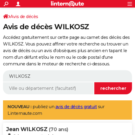
ACTUALITÉS
Connexion
S'inscrire
Avis de décès
Rechercher
Société
Education
Villes
Politique
Faits Divers
Monde
+
SPORT
Avis de décès WILKOSZ
Football
Cyclisme
Forum
Coupe du monde 2026
Tennis
Rugby
CULTURE
Accédez gratuitement sur cette page au carnet des décès des
TNT
Cinéma
Musique
Programme TV
Streaming
Sorties cinéma
+
WILKOSZ. Vous pouvez affiner votre recherche ou trouver un
FINANCE
avis de décès ou un avis d'obsèques plus ancien en tapant le
Impôts
Immobilier
Banque
Crédit
Retraite
Epargne
Risques naturels par ville
Assurance
AUTO
nom d'un défunt et/ou le nom ou le code postal d'une
commune dans le moteur de recherche ci-dessous.
Réserver un essai
Berlines
Forum auto
Essais
Citadines
SUV
+
HIGH-TECH
Meilleur smartphone
Ordinateurs
Guide high-tech
Mobiles
Internet
Jeux vidéo
+
BRICOLAGE
Aménagement intérieur
Cuisine
Jardinage
+
Forum
Extérieur
Salle de bains
Rangement
WEEK-END
Escapades
Expositions
Week-end nature
Guides de France
Patrimoine
Musées
+
LIFESTYLE
NOUVEAU :
publiez un
avis de décès gratuit
sur
Linternaute.com
Bien-être
Mode
+
Art de vivre
Loisirs
Modes de vie
SANTE
Jean WILKOSZ
Guide de la santé
Médicaments
+
Alimentation
Maladies
Sommeil
(70 ans)
VOYAGE