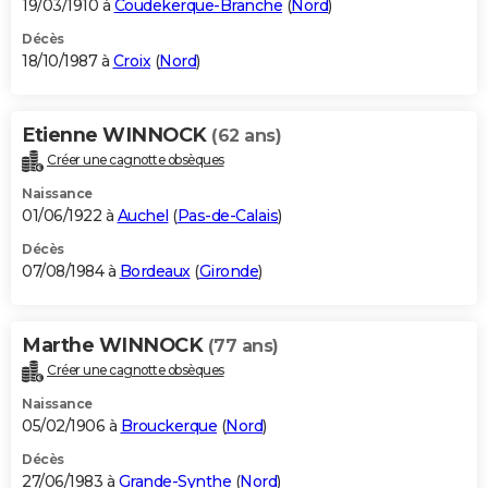
19/03/1910 à
Coudekerque-Branche
(
Nord
)
Décès
18/10/1987 à
Croix
(
Nord
)
Etienne WINNOCK
(62 ans)
Créer une cagnotte obsèques
Naissance
01/06/1922 à
Auchel
(
Pas-de-Calais
)
Décès
07/08/1984 à
Bordeaux
(
Gironde
)
Marthe WINNOCK
(77 ans)
Créer une cagnotte obsèques
Naissance
05/02/1906 à
Brouckerque
(
Nord
)
Décès
27/06/1983 à
Grande-Synthe
(
Nord
)