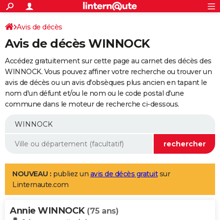
ACTUALITÉS
Connexion
S'inscrire
Avis de décès
Rechercher
Société
Education
Villes
Politique
Faits Divers
Monde
+
SPORT
Avis de décès WINNOCK
Football
Cyclisme
Forum
Coupe du monde 2026
Tennis
Rugby
CULTURE
Accédez gratuitement sur cette page au carnet des décès des
TNT
Cinéma
Musique
Programme TV
Streaming
Sorties cinéma
+
WINNOCK. Vous pouvez affiner votre recherche ou trouver un
FINANCE
avis de décès ou un avis d'obsèques plus ancien en tapant le
Impôts
Immobilier
Banque
Crédit
Retraite
Epargne
Risques naturels par ville
Assurance
AUTO
nom d'un défunt et/ou le nom ou le code postal d'une
commune dans le moteur de recherche ci-dessous.
Réserver un essai
Berlines
Forum auto
Essais
Citadines
SUV
+
HIGH-TECH
Meilleur smartphone
Ordinateurs
Guide high-tech
Mobiles
Internet
Jeux vidéo
+
BRICOLAGE
Aménagement intérieur
Cuisine
Jardinage
+
Forum
Extérieur
Salle de bains
Rangement
WEEK-END
Escapades
Expositions
Week-end nature
Guides de France
Patrimoine
Musées
+
LIFESTYLE
NOUVEAU :
publiez un
avis de décès gratuit
sur
Linternaute.com
Bien-être
Mode
+
Art de vivre
Loisirs
Modes de vie
SANTE
Annie WINNOCK
Guide de la santé
Médicaments
+
Alimentation
Maladies
Sommeil
(75 ans)
VOYAGE