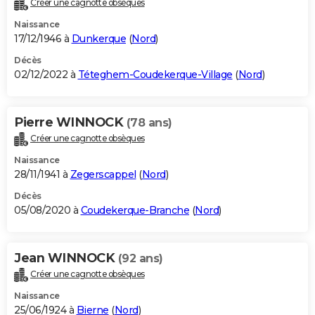
Créer une cagnotte obsèques
City break
Voyage de noces
Climat
Destinations
Voyage nature
Forum
+
PHOTO
Naissance
17/12/1946 à
Dunkerque
(
Nord
)
GUIDES D'ACHAT
Décès
02/12/2022 à
Téteghem-Coudekerque-Village
(
Nord
)
BONS PLANS
CARTE DE VOEUX
Pierre WINNOCK
(78 ans)
Carte Bonne année
Carte Pâques
Carte de Noël
Carte Saint-Valentin
Carte d'anniversaire
DICTIONNAIRE
Créer une cagnotte obsèques
Biographies
Expressions
Dictionnaire
Citations
Proverbes
PROGRAMME TV
Naissance
28/11/1941 à
Zegerscappel
(
Nord
)
COPAINS D'AVANT
Décès
05/08/2020 à
Coudekerque-Branche
(
Nord
)
Se connecter
Collèges
Universités
Service militaire
S'inscrire
Lycées
Primaires
Entreprises
Avis de recherche
AVIS DE DÉCÈS
FORUM
Jean WINNOCK
(92 ans)
Lifestyle
Sport
Television
Cinema
Bricolage
Culture
Auto
Voyage
Créer une cagnotte obsèques
Naissance
25/06/1924 à
Bierne
(
Nord
)