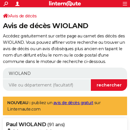
ACTUALITÉS
Connexion
S'inscrire
Avis de décès
Rechercher
Société
Education
Villes
Politique
Faits Divers
Monde
+
SPORT
Avis de décès WIOLAND
Football
Cyclisme
Forum
Coupe du monde 2026
Tennis
Rugby
CULTURE
Accédez gratuitement sur cette page au carnet des décès des
TNT
Cinéma
Musique
Programme TV
Streaming
Sorties cinéma
+
WIOLAND. Vous pouvez affiner votre recherche ou trouver un
FINANCE
avis de décès ou un avis d'obsèques plus ancien en tapant le
Impôts
Immobilier
Banque
Crédit
Retraite
Epargne
Risques naturels par ville
Assurance
AUTO
nom d'un défunt et/ou le nom ou le code postal d'une
commune dans le moteur de recherche ci-dessous.
Réserver un essai
Berlines
Forum auto
Essais
Citadines
SUV
+
HIGH-TECH
Meilleur smartphone
Ordinateurs
Guide high-tech
Mobiles
Internet
Jeux vidéo
+
BRICOLAGE
Aménagement intérieur
Cuisine
Jardinage
+
Forum
Extérieur
Salle de bains
Rangement
WEEK-END
Escapades
Expositions
Week-end nature
Guides de France
Patrimoine
Musées
+
LIFESTYLE
NOUVEAU :
publiez un
avis de décès gratuit
sur
Linternaute.com
Bien-être
Mode
+
Art de vivre
Loisirs
Modes de vie
SANTE
Paul WIOLAND
Guide de la santé
Médicaments
+
Alimentation
Maladies
Sommeil
(91 ans)
VOYAGE