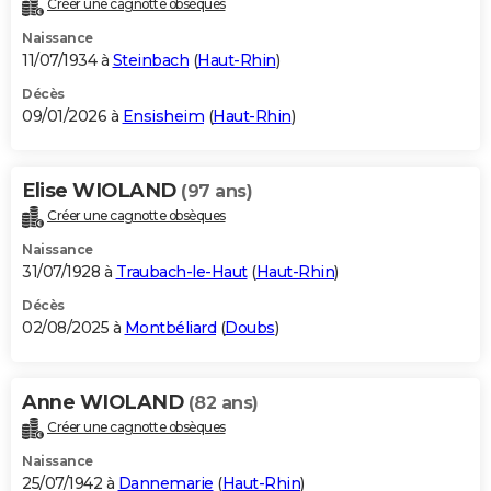
Créer une cagnotte obsèques
City break
Voyage de noces
Climat
Destinations
Voyage nature
Forum
+
PHOTO
Naissance
11/07/1934 à
Steinbach
(
Haut-Rhin
)
GUIDES D'ACHAT
Décès
09/01/2026 à
Ensisheim
(
Haut-Rhin
)
BONS PLANS
CARTE DE VOEUX
Elise WIOLAND
(97 ans)
Carte Bonne année
Carte Pâques
Carte de Noël
Carte Saint-Valentin
Carte d'anniversaire
DICTIONNAIRE
Créer une cagnotte obsèques
Biographies
Expressions
Dictionnaire
Citations
Proverbes
PROGRAMME TV
Naissance
31/07/1928 à
Traubach-le-Haut
(
Haut-Rhin
)
COPAINS D'AVANT
Décès
02/08/2025 à
Montbéliard
(
Doubs
)
Se connecter
Collèges
Universités
Service militaire
S'inscrire
Lycées
Primaires
Entreprises
Avis de recherche
AVIS DE DÉCÈS
FORUM
Anne WIOLAND
(82 ans)
Lifestyle
Sport
Television
Cinema
Bricolage
Culture
Auto
Voyage
Créer une cagnotte obsèques
Naissance
25/07/1942 à
Dannemarie
(
Haut-Rhin
)