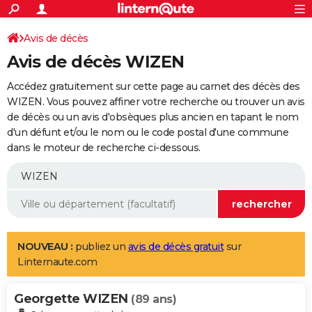
ACTUALITÉS
Connexion
S'inscrire
Avis de décès
Rechercher
Société
Education
Villes
Politique
Faits Divers
Monde
+
SPORT
Avis de décès WIZEN
Football
Cyclisme
Forum
Coupe du monde 2026
Tennis
Rugby
CULTURE
Accédez gratuitement sur cette page au carnet des décès des
TNT
Cinéma
Musique
Programme TV
Streaming
Sorties cinéma
+
WIZEN. Vous pouvez affiner votre recherche ou trouver un avis
FINANCE
de décès ou un avis d'obsèques plus ancien en tapant le nom
Impôts
Immobilier
Banque
Crédit
Retraite
Epargne
Risques naturels par ville
Assurance
AUTO
d'un défunt et/ou le nom ou le code postal d'une commune
dans le moteur de recherche ci-dessous.
Réserver un essai
Berlines
Forum auto
Essais
Citadines
SUV
+
HIGH-TECH
Meilleur smartphone
Ordinateurs
Guide high-tech
Mobiles
Internet
Jeux vidéo
+
BRICOLAGE
Aménagement intérieur
Cuisine
Jardinage
+
Forum
Extérieur
Salle de bains
Rangement
WEEK-END
Escapades
Expositions
Week-end nature
Guides de France
Patrimoine
Musées
+
LIFESTYLE
NOUVEAU :
publiez un
avis de décès gratuit
sur
Linternaute.com
Bien-être
Mode
+
Art de vivre
Loisirs
Modes de vie
SANTE
Georgette WIZEN
Guide de la santé
Médicaments
+
Alimentation
Maladies
Sommeil
(89 ans)
VOYAGE