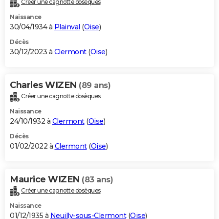
Créer une cagnotte obsèques
City break
Voyage de noces
Climat
Destinations
Voyage nature
Forum
+
PHOTO
Naissance
30/04/1934 à
Plainval
(
Oise
)
GUIDES D'ACHAT
Décès
30/12/2023 à
Clermont
(
Oise
)
BONS PLANS
CARTE DE VOEUX
Charles WIZEN
(89 ans)
Carte Bonne année
Carte Pâques
Carte de Noël
Carte Saint-Valentin
Carte d'anniversaire
DICTIONNAIRE
Créer une cagnotte obsèques
Biographies
Expressions
Dictionnaire
Citations
Proverbes
PROGRAMME TV
Naissance
24/10/1932 à
Clermont
(
Oise
)
COPAINS D'AVANT
Décès
01/02/2022 à
Clermont
(
Oise
)
Se connecter
Collèges
Universités
Service militaire
S'inscrire
Lycées
Primaires
Entreprises
Avis de recherche
AVIS DE DÉCÈS
FORUM
Maurice WIZEN
(83 ans)
Lifestyle
Sport
Television
Cinema
Bricolage
Culture
Auto
Voyage
Créer une cagnotte obsèques
Naissance
01/12/1935 à
Neuilly-sous-Clermont
(
Oise
)