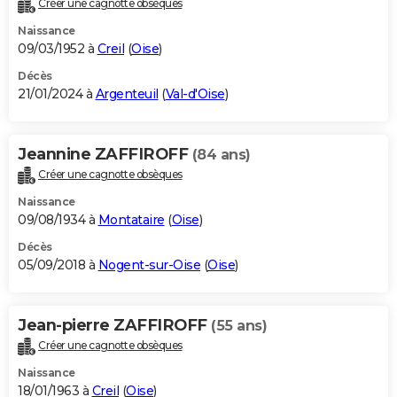
Créer une cagnotte obsèques
City break
Voyage de noces
Climat
Destinations
Voyage nature
Forum
+
PHOTO
Naissance
09/03/1952 à
Creil
(
Oise
)
GUIDES D'ACHAT
Décès
21/01/2024 à
Argenteuil
(
Val-d'Oise
)
BONS PLANS
CARTE DE VOEUX
Jeannine ZAFFIROFF
(84 ans)
Carte Bonne année
Carte Pâques
Carte de Noël
Carte Saint-Valentin
Carte d'anniversaire
DICTIONNAIRE
Créer une cagnotte obsèques
Biographies
Expressions
Dictionnaire
Citations
Proverbes
PROGRAMME TV
Naissance
09/08/1934 à
Montataire
(
Oise
)
COPAINS D'AVANT
Décès
05/09/2018 à
Nogent-sur-Oise
(
Oise
)
Se connecter
Collèges
Universités
Service militaire
S'inscrire
Lycées
Primaires
Entreprises
Avis de recherche
AVIS DE DÉCÈS
FORUM
Jean-pierre ZAFFIROFF
(55 ans)
Lifestyle
Sport
Television
Cinema
Bricolage
Culture
Auto
Voyage
Créer une cagnotte obsèques
Naissance
18/01/1963 à
Creil
(
Oise
)