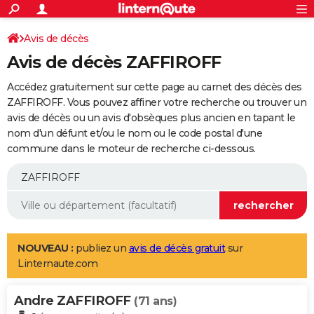
ACTUALITÉS
Connexion
S'inscrire
Avis de décès
Rechercher
Société
Education
Villes
Politique
Faits Divers
Monde
+
SPORT
Avis de décès ZAFFIROFF
Football
Cyclisme
Forum
Coupe du monde 2026
Tennis
Rugby
CULTURE
Accédez gratuitement sur cette page au carnet des décès des
TNT
Cinéma
Musique
Programme TV
Streaming
Sorties cinéma
+
ZAFFIROFF. Vous pouvez affiner votre recherche ou trouver un
FINANCE
avis de décès ou un avis d'obsèques plus ancien en tapant le
Impôts
Immobilier
Banque
Crédit
Retraite
Epargne
Risques naturels par ville
Assurance
AUTO
nom d'un défunt et/ou le nom ou le code postal d'une
commune dans le moteur de recherche ci-dessous.
Réserver un essai
Berlines
Forum auto
Essais
Citadines
SUV
+
HIGH-TECH
Meilleur smartphone
Ordinateurs
Guide high-tech
Mobiles
Internet
Jeux vidéo
+
BRICOLAGE
Aménagement intérieur
Cuisine
Jardinage
+
Forum
Extérieur
Salle de bains
Rangement
WEEK-END
Escapades
Expositions
Week-end nature
Guides de France
Patrimoine
Musées
+
LIFESTYLE
NOUVEAU :
publiez un
avis de décès gratuit
sur
Linternaute.com
Bien-être
Mode
+
Art de vivre
Loisirs
Modes de vie
SANTE
Andre ZAFFIROFF
Guide de la santé
Médicaments
+
Alimentation
Maladies
Sommeil
(71 ans)
VOYAGE