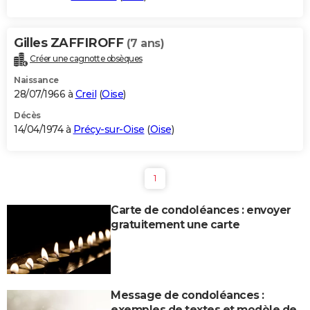
Gilles ZAFFIROFF
(7 ans)
Créer une cagnotte obsèques
Naissance
28/07/1966 à
Creil
(
Oise
)
Décès
14/04/1974 à
Précy-sur-Oise
(
Oise
)
1
Carte de condoléances : envoyer
gratuitement une carte
Message de condoléances :
exemples de textes et modèle de