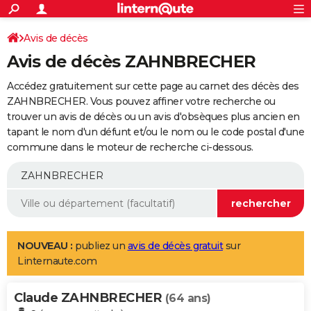
ACTUALITÉS
Connexion
S'inscrire
Avis de décès
Rechercher
Société
Education
Villes
Politique
Faits Divers
Monde
+
SPORT
Avis de décès ZAHNBRECHER
Football
Cyclisme
Forum
Coupe du monde 2026
Tennis
Rugby
CULTURE
Accédez gratuitement sur cette page au carnet des décès des
TNT
Cinéma
Musique
Programme TV
Streaming
Sorties cinéma
+
ZAHNBRECHER. Vous pouvez affiner votre recherche ou
FINANCE
trouver un avis de décès ou un avis d'obsèques plus ancien en
Impôts
Immobilier
Banque
Crédit
Retraite
Epargne
Risques naturels par ville
Assurance
AUTO
tapant le nom d'un défunt et/ou le nom ou le code postal d'une
commune dans le moteur de recherche ci-dessous.
Réserver un essai
Berlines
Forum auto
Essais
Citadines
SUV
+
HIGH-TECH
Meilleur smartphone
Ordinateurs
Guide high-tech
Mobiles
Internet
Jeux vidéo
+
BRICOLAGE
Aménagement intérieur
Cuisine
Jardinage
+
Forum
Extérieur
Salle de bains
Rangement
WEEK-END
Escapades
Expositions
Week-end nature
Guides de France
Patrimoine
Musées
+
LIFESTYLE
NOUVEAU :
publiez un
avis de décès gratuit
sur
Linternaute.com
Bien-être
Mode
+
Art de vivre
Loisirs
Modes de vie
SANTE
Claude ZAHNBRECHER
Guide de la santé
Médicaments
+
Alimentation
Maladies
Sommeil
(64 ans)
VOYAGE