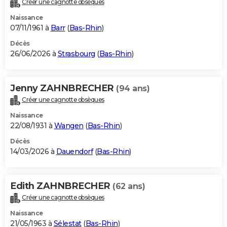
Créer une cagnotte obsèques
City break
Voyage de noces
Climat
Destinations
Voyage nature
Forum
+
PHOTO
Naissance
07/11/1961 à
Barr
(
Bas-Rhin
)
GUIDES D'ACHAT
Décès
26/06/2026 à
Strasbourg
(
Bas-Rhin
)
BONS PLANS
CARTE DE VOEUX
Jenny ZAHNBRECHER
(94 ans)
Carte Bonne année
Carte Pâques
Carte de Noël
Carte Saint-Valentin
Carte d'anniversaire
DICTIONNAIRE
Créer une cagnotte obsèques
Biographies
Expressions
Dictionnaire
Citations
Proverbes
PROGRAMME TV
Naissance
22/08/1931 à
Wangen
(
Bas-Rhin
)
COPAINS D'AVANT
Décès
14/03/2026 à
Dauendorf
(
Bas-Rhin
)
Se connecter
Collèges
Universités
Service militaire
S'inscrire
Lycées
Primaires
Entreprises
Avis de recherche
AVIS DE DÉCÈS
FORUM
Edith ZAHNBRECHER
(62 ans)
Lifestyle
Sport
Television
Cinema
Bricolage
Culture
Auto
Voyage
Créer une cagnotte obsèques
Naissance
21/05/1963 à
Sélestat
(
Bas-Rhin
)