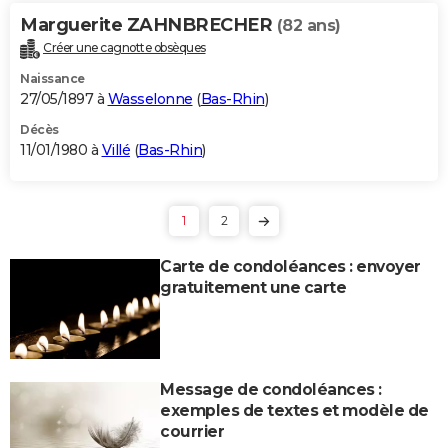
Marguerite ZAHNBRECHER
(82 ans)
Créer une cagnotte obsèques
Naissance
27/05/1897 à
Wasselonne
(
Bas-Rhin
)
Décès
11/01/1980 à
Villé
(
Bas-Rhin
)
1
2
Carte de condoléances : envoyer
gratuitement une carte
Message de condoléances :
exemples de textes et modèle de
courrier