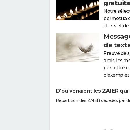
gratuit
Notre sélec
permettra 
chers et de
Message
de text
Preuve de 
amis, les m
par lettre 
d'exemples 
D'où venaient les ZAIER qui 
Répartition des ZAIER décédés par d