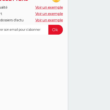
alité
Voir un exemple
rt
Voir un exemple
dossiers d'actu
Voir un exemple