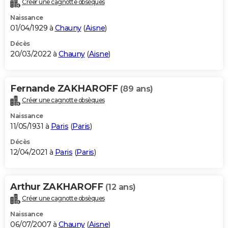
Créer une cagnotte obsèques
City break
Voyage de noces
Climat
Destinations
Voyage nature
Forum
+
PHOTO
Naissance
01/04/1929 à
Chauny
(
Aisne
)
GUIDES D'ACHAT
Décès
20/03/2022 à
Chauny
(
Aisne
)
BONS PLANS
CARTE DE VOEUX
Fernande ZAKHAROFF
(89 ans)
Carte Bonne année
Carte Pâques
Carte de Noël
Carte Saint-Valentin
Carte d'anniversaire
DICTIONNAIRE
Créer une cagnotte obsèques
Biographies
Expressions
Dictionnaire
Citations
Proverbes
PROGRAMME TV
Naissance
11/05/1931 à
Paris
(
Paris
)
COPAINS D'AVANT
Décès
12/04/2021 à
Paris
(
Paris
)
Se connecter
Collèges
Universités
Service militaire
S'inscrire
Lycées
Primaires
Entreprises
Avis de recherche
AVIS DE DÉCÈS
FORUM
Arthur ZAKHAROFF
(12 ans)
Lifestyle
Sport
Television
Cinema
Bricolage
Culture
Auto
Voyage
Créer une cagnotte obsèques
Naissance
06/07/2007 à
Chauny
(
Aisne
)