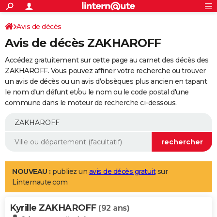
ACTUALITÉS
Connexion
S'inscrire
Avis de décès
Rechercher
Société
Education
Villes
Politique
Faits Divers
Monde
+
SPORT
Avis de décès ZAKHAROFF
Football
Cyclisme
Forum
Coupe du monde 2026
Tennis
Rugby
CULTURE
Accédez gratuitement sur cette page au carnet des décès des
TNT
Cinéma
Musique
Programme TV
Streaming
Sorties cinéma
+
ZAKHAROFF. Vous pouvez affiner votre recherche ou trouver
FINANCE
un avis de décès ou un avis d'obsèques plus ancien en tapant
Impôts
Immobilier
Banque
Crédit
Retraite
Epargne
Risques naturels par ville
Assurance
AUTO
le nom d'un défunt et/ou le nom ou le code postal d'une
commune dans le moteur de recherche ci-dessous.
Réserver un essai
Berlines
Forum auto
Essais
Citadines
SUV
+
HIGH-TECH
Meilleur smartphone
Ordinateurs
Guide high-tech
Mobiles
Internet
Jeux vidéo
+
BRICOLAGE
Aménagement intérieur
Cuisine
Jardinage
+
Forum
Extérieur
Salle de bains
Rangement
WEEK-END
Escapades
Expositions
Week-end nature
Guides de France
Patrimoine
Musées
+
LIFESTYLE
NOUVEAU :
publiez un
avis de décès gratuit
sur
Linternaute.com
Bien-être
Mode
+
Art de vivre
Loisirs
Modes de vie
SANTE
Kyrille ZAKHAROFF
Guide de la santé
Médicaments
+
Alimentation
Maladies
Sommeil
(92 ans)
VOYAGE