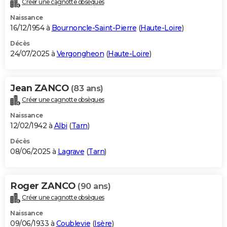
Créer une cagnotte obsèques
City break
Voyage de noces
Climat
Destinations
Voyage nature
Forum
+
PHOTO
Naissance
16/12/1954 à
Bournoncle-Saint-Pierre
(
Haute-Loire
)
GUIDES D'ACHAT
Décès
24/07/2025 à
Vergongheon
(
Haute-Loire
)
BONS PLANS
CARTE DE VOEUX
Jean ZANCO
(83 ans)
Carte Bonne année
Carte Pâques
Carte de Noël
Carte Saint-Valentin
Carte d'anniversaire
DICTIONNAIRE
Créer une cagnotte obsèques
Biographies
Expressions
Dictionnaire
Citations
Proverbes
PROGRAMME TV
Naissance
12/02/1942 à
Albi
(
Tarn
)
COPAINS D'AVANT
Décès
08/06/2025 à
Lagrave
(
Tarn
)
Se connecter
Collèges
Universités
Service militaire
S'inscrire
Lycées
Primaires
Entreprises
Avis de recherche
AVIS DE DÉCÈS
FORUM
Roger ZANCO
(90 ans)
Lifestyle
Sport
Television
Cinema
Bricolage
Culture
Auto
Voyage
Créer une cagnotte obsèques
Naissance
09/06/1933 à
Coublevie
(
Isère
)