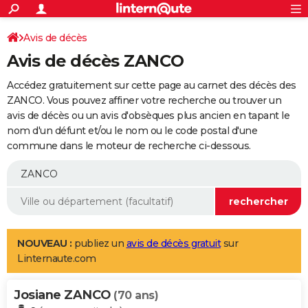
ACTUALITÉS
Connexion
S'inscrire
Avis de décès
Rechercher
Société
Education
Villes
Politique
Faits Divers
Monde
+
SPORT
Avis de décès ZANCO
Football
Cyclisme
Forum
Coupe du monde 2026
Tennis
Rugby
CULTURE
Accédez gratuitement sur cette page au carnet des décès des
TNT
Cinéma
Musique
Programme TV
Streaming
Sorties cinéma
+
ZANCO. Vous pouvez affiner votre recherche ou trouver un
FINANCE
avis de décès ou un avis d'obsèques plus ancien en tapant le
Impôts
Immobilier
Banque
Crédit
Retraite
Epargne
Risques naturels par ville
Assurance
AUTO
nom d'un défunt et/ou le nom ou le code postal d'une
commune dans le moteur de recherche ci-dessous.
Réserver un essai
Berlines
Forum auto
Essais
Citadines
SUV
+
HIGH-TECH
Meilleur smartphone
Ordinateurs
Guide high-tech
Mobiles
Internet
Jeux vidéo
+
BRICOLAGE
Aménagement intérieur
Cuisine
Jardinage
+
Forum
Extérieur
Salle de bains
Rangement
WEEK-END
Escapades
Expositions
Week-end nature
Guides de France
Patrimoine
Musées
+
LIFESTYLE
NOUVEAU :
publiez un
avis de décès gratuit
sur
Linternaute.com
Bien-être
Mode
+
Art de vivre
Loisirs
Modes de vie
SANTE
Josiane ZANCO
Guide de la santé
Médicaments
+
Alimentation
Maladies
Sommeil
(70 ans)
VOYAGE