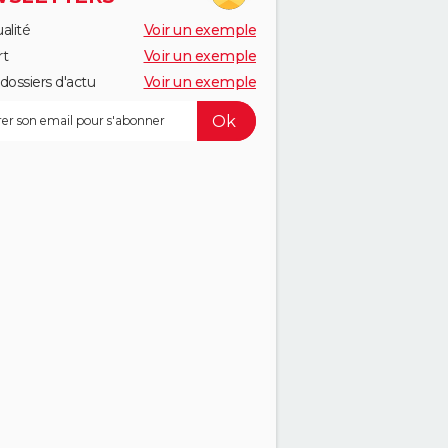
alité
Voir un exemple
rt
Voir un exemple
dossiers d'actu
Voir un exemple