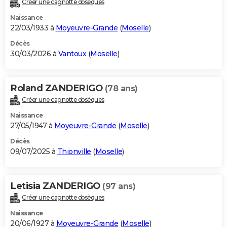
Créer une cagnotte obsèques
City break
Voyage de noces
Climat
Destinations
Voyage nature
Forum
+
PHOTO
Naissance
22/03/1933 à
Moyeuvre-Grande
(
Moselle
)
GUIDES D'ACHAT
Décès
30/03/2026 à
Vantoux
(
Moselle
)
BONS PLANS
CARTE DE VOEUX
Roland ZANDERIGO
(78 ans)
Carte Bonne année
Carte Pâques
Carte de Noël
Carte Saint-Valentin
Carte d'anniversaire
DICTIONNAIRE
Créer une cagnotte obsèques
Biographies
Expressions
Dictionnaire
Citations
Proverbes
PROGRAMME TV
Naissance
27/05/1947 à
Moyeuvre-Grande
(
Moselle
)
COPAINS D'AVANT
Décès
09/07/2025 à
Thionville
(
Moselle
)
Se connecter
Collèges
Universités
Service militaire
S'inscrire
Lycées
Primaires
Entreprises
Avis de recherche
AVIS DE DÉCÈS
FORUM
Letisia ZANDERIGO
(97 ans)
Lifestyle
Sport
Television
Cinema
Bricolage
Culture
Auto
Voyage
Créer une cagnotte obsèques
Naissance
20/06/1927 à
Moyeuvre-Grande
(
Moselle
)