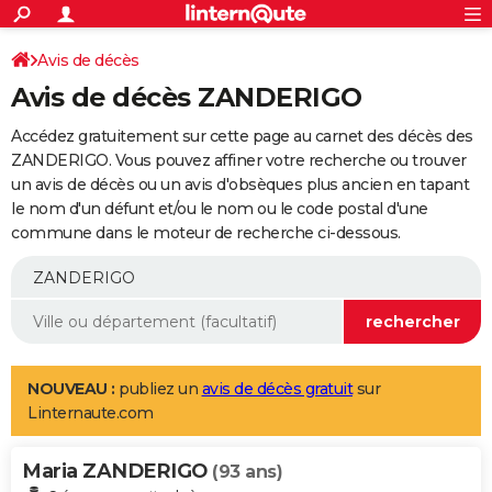
ACTUALITÉS
Connexion
S'inscrire
Avis de décès
Rechercher
Société
Education
Villes
Politique
Faits Divers
Monde
+
SPORT
Avis de décès ZANDERIGO
Football
Cyclisme
Forum
Coupe du monde 2026
Tennis
Rugby
CULTURE
Accédez gratuitement sur cette page au carnet des décès des
TNT
Cinéma
Musique
Programme TV
Streaming
Sorties cinéma
+
ZANDERIGO. Vous pouvez affiner votre recherche ou trouver
FINANCE
un avis de décès ou un avis d'obsèques plus ancien en tapant
Impôts
Immobilier
Banque
Crédit
Retraite
Epargne
Risques naturels par ville
Assurance
AUTO
le nom d'un défunt et/ou le nom ou le code postal d'une
commune dans le moteur de recherche ci-dessous.
Réserver un essai
Berlines
Forum auto
Essais
Citadines
SUV
+
HIGH-TECH
Meilleur smartphone
Ordinateurs
Guide high-tech
Mobiles
Internet
Jeux vidéo
+
BRICOLAGE
Aménagement intérieur
Cuisine
Jardinage
+
Forum
Extérieur
Salle de bains
Rangement
WEEK-END
Escapades
Expositions
Week-end nature
Guides de France
Patrimoine
Musées
+
LIFESTYLE
NOUVEAU :
publiez un
avis de décès gratuit
sur
Linternaute.com
Bien-être
Mode
+
Art de vivre
Loisirs
Modes de vie
SANTE
Maria ZANDERIGO
Guide de la santé
Médicaments
+
Alimentation
Maladies
Sommeil
(93 ans)
VOYAGE