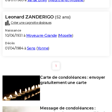
09/07/1985 à
Val de Briey
(
Meurthe-et-Moselle
)
Leonard ZANDERIGO
(52 ans)
Créer une cagnotte obsèques
Naissance
10/06/1931 à
Moyeuvre-Grande
(
Moselle
)
Décès
01/04/1984 à
Sens
(
Yonne
)
1
Carte de condoléances : envoyer
gratuitement une carte
Message de condoléances :