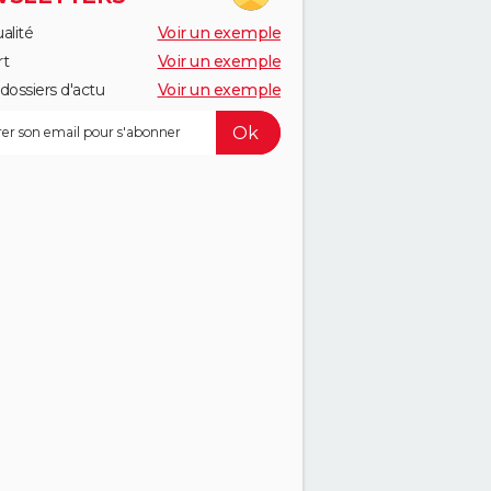
alité
Voir un exemple
rt
Voir un exemple
dossiers d'actu
Voir un exemple