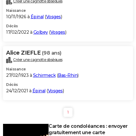
Créer une cagnotte obsèques
City break
Voyage de noces
Climat
Destinations
Voyage nature
Forum
+
PHOTO
Naissance
10/11/1926 à
Épinal
(
Vosges
)
GUIDES D'ACHAT
Décès
17/02/2022 à
Golbey
(
Vosges
)
BONS PLANS
CARTE DE VOEUX
Alice ZIEFLE
(98 ans)
Carte Bonne année
Carte Pâques
Carte de Noël
Carte Saint-Valentin
Carte d'anniversaire
DICTIONNAIRE
Créer une cagnotte obsèques
Biographies
Expressions
Dictionnaire
Citations
Proverbes
PROGRAMME TV
Naissance
27/02/1923 à
Schirmeck
(
Bas-Rhin
)
COPAINS D'AVANT
Décès
24/12/2021 à
Épinal
(
Vosges
)
Se connecter
Collèges
Universités
Service militaire
S'inscrire
Lycées
Primaires
Entreprises
Avis de recherche
AVIS DE DÉCÈS
FORUM
1
Lifestyle
Sport
Television
Cinema
Bricolage
Culture
Auto
Voyage
Carte de condoléances : envoyer
gratuitement une carte