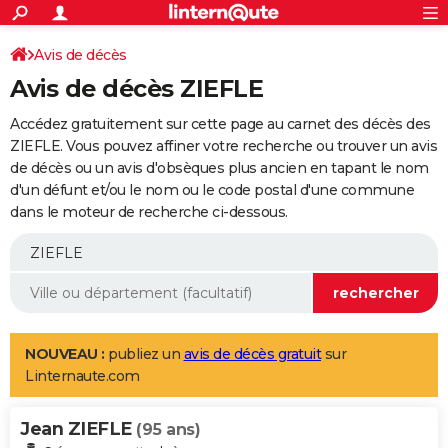
ACTUALITÉS
Connexion
S'inscrire
Avis de décès
Rechercher
Société
Education
Villes
Politique
Faits Divers
Monde
+
SPORT
Avis de décès ZIEFLE
Football
Cyclisme
Forum
Coupe du monde 2026
Tennis
Rugby
CULTURE
Accédez gratuitement sur cette page au carnet des décès des
TNT
Cinéma
Musique
Programme TV
Streaming
Sorties cinéma
+
ZIEFLE. Vous pouvez affiner votre recherche ou trouver un avis
FINANCE
de décès ou un avis d'obsèques plus ancien en tapant le nom
Impôts
Immobilier
Banque
Crédit
Retraite
Epargne
Risques naturels par ville
Assurance
AUTO
d'un défunt et/ou le nom ou le code postal d'une commune
dans le moteur de recherche ci-dessous.
Réserver un essai
Berlines
Forum auto
Essais
Citadines
SUV
+
HIGH-TECH
Meilleur smartphone
Ordinateurs
Guide high-tech
Mobiles
Internet
Jeux vidéo
+
BRICOLAGE
Aménagement intérieur
Cuisine
Jardinage
+
Forum
Extérieur
Salle de bains
Rangement
WEEK-END
Escapades
Expositions
Week-end nature
Guides de France
Patrimoine
Musées
+
LIFESTYLE
NOUVEAU :
publiez un
avis de décès gratuit
sur
Linternaute.com
Bien-être
Mode
+
Art de vivre
Loisirs
Modes de vie
SANTE
Jean ZIEFLE
Guide de la santé
Médicaments
+
Alimentation
Maladies
Sommeil
(95 ans)
VOYAGE