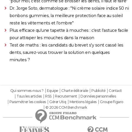
"pour moi, c'est comme se brosser les dents, il faut le faire"
Dr. Jorge Soto, dermatologue : "Ni crème solaire indice 50 ni
bonbons gummies, la meilleure protection face au soleil
reste les vêtements et l'ombre"
Plus efficace qu'une tapette à mouches : c'est l'astuce facile
pour attraper les mouches dans la maison
Test de maths : les candidats du brevet s'y sont cassé les
dents, saurez-vous trouver la solution en quelques
minutes ?
Qui sommes-nous ?
Equipe
Charte éditoriale
Publicité
Contact
Tous les articles
RSS
Recrutement
Données personnelles
Paramétrer les cookies
Gérer Utiq
Mentions légales
Groupe Figaro
© 2026 CCM Benchmark