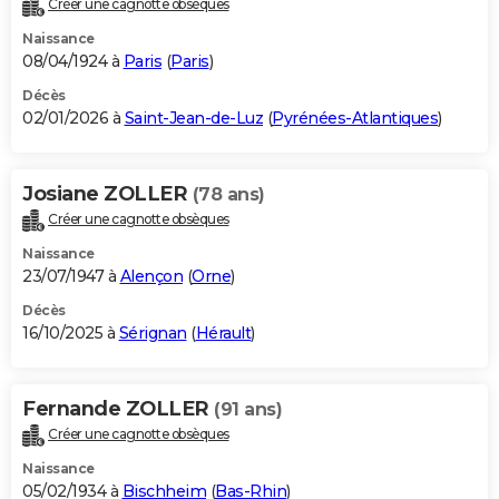
Créer une cagnotte obsèques
City break
Voyage de noces
Climat
Destinations
Voyage nature
Forum
+
PHOTO
Naissance
08/04/1924 à
Paris
(
Paris
)
GUIDES D'ACHAT
Décès
02/01/2026 à
Saint-Jean-de-Luz
(
Pyrénées-Atlantiques
)
BONS PLANS
CARTE DE VOEUX
Josiane ZOLLER
(78 ans)
Carte Bonne année
Carte Pâques
Carte de Noël
Carte Saint-Valentin
Carte d'anniversaire
DICTIONNAIRE
Créer une cagnotte obsèques
Biographies
Expressions
Dictionnaire
Citations
Proverbes
PROGRAMME TV
Naissance
23/07/1947 à
Alençon
(
Orne
)
COPAINS D'AVANT
Décès
16/10/2025 à
Sérignan
(
Hérault
)
Se connecter
Collèges
Universités
Service militaire
S'inscrire
Lycées
Primaires
Entreprises
Avis de recherche
AVIS DE DÉCÈS
FORUM
Fernande ZOLLER
(91 ans)
Lifestyle
Sport
Television
Cinema
Bricolage
Culture
Auto
Voyage
Créer une cagnotte obsèques
Naissance
05/02/1934 à
Bischheim
(
Bas-Rhin
)