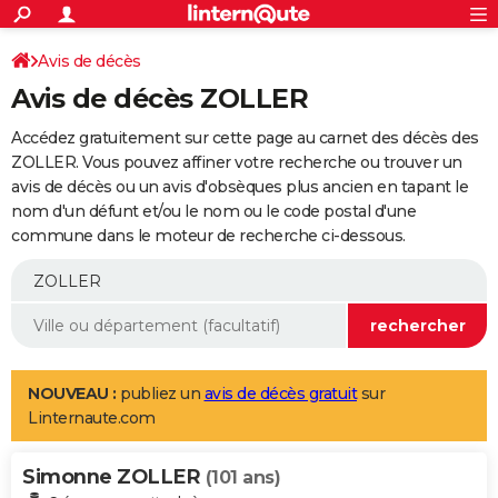
ACTUALITÉS
Connexion
S'inscrire
Avis de décès
Rechercher
Société
Education
Villes
Politique
Faits Divers
Monde
+
SPORT
Avis de décès ZOLLER
Football
Cyclisme
Forum
Coupe du monde 2026
Tennis
Rugby
CULTURE
Accédez gratuitement sur cette page au carnet des décès des
TNT
Cinéma
Musique
Programme TV
Streaming
Sorties cinéma
+
ZOLLER. Vous pouvez affiner votre recherche ou trouver un
FINANCE
avis de décès ou un avis d'obsèques plus ancien en tapant le
Impôts
Immobilier
Banque
Crédit
Retraite
Epargne
Risques naturels par ville
Assurance
AUTO
nom d'un défunt et/ou le nom ou le code postal d'une
commune dans le moteur de recherche ci-dessous.
Réserver un essai
Berlines
Forum auto
Essais
Citadines
SUV
+
HIGH-TECH
Meilleur smartphone
Ordinateurs
Guide high-tech
Mobiles
Internet
Jeux vidéo
+
BRICOLAGE
Aménagement intérieur
Cuisine
Jardinage
+
Forum
Extérieur
Salle de bains
Rangement
WEEK-END
Escapades
Expositions
Week-end nature
Guides de France
Patrimoine
Musées
+
LIFESTYLE
NOUVEAU :
publiez un
avis de décès gratuit
sur
Linternaute.com
Bien-être
Mode
+
Art de vivre
Loisirs
Modes de vie
SANTE
Simonne ZOLLER
Guide de la santé
Médicaments
+
Alimentation
Maladies
Sommeil
(101 ans)
VOYAGE