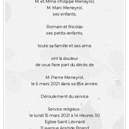
M. et Mme Philippe Meneyrol,
City break
Voyage de noces
Climat
Destinations
Voyage nature
Forum
+
PHOTO
M. Marc Meneyrol,
ses enfants,
GUIDES D'ACHAT
Romain et Nicolas
BONS PLANS
ses petits-enfants,
CARTE DE VOEUX
toute sa famille et ses amis
Carte Bonne année
Carte Pâques
Carte de Noël
Carte Saint-Valentin
Carte d'anniversaire
DICTIONNAIRE
ont la douleur
Biographies
Expressions
Dictionnaire
Citations
Proverbes
de vous faire part du décès de
PROGRAMME TV
COPAINS D'AVANT
M. Pierre Meneyrol,
le 6 mars 2021 dans sa 85e année.
Se connecter
Collèges
Universités
Service militaire
S'inscrire
Lycées
Primaires
Entreprises
Avis de recherche
AVIS DE DÉCÈS
Déroulement du service
FORUM
Service religieux :
Lifestyle
Sport
Television
Cinema
Bricolage
Culture
Auto
Voyage
le lundi 15 mars 2021 à 14 Heures 30
Eglise Saint Léonard
11 avenue Aristide Briand