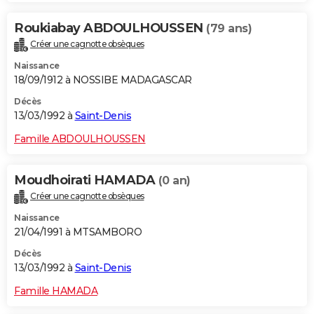
City break
Voyage de noces
Climat
Destinations
Voyage nature
Forum
+
PHOTO
Roukiabay ABDOULHOUSSEN
(79 ans)
Créer une cagnotte obsèques
GUIDES D'ACHAT
Naissance
BONS PLANS
18/09/1912 à NOSSIBE MADAGASCAR
Décès
CARTE DE VOEUX
13/03/1992 à
Saint-Denis
Carte Bonne année
Carte Pâques
Carte de Noël
Carte Saint-Valentin
Carte d'anniversaire
DICTIONNAIRE
Famille ABDOULHOUSSEN
Biographies
Expressions
Dictionnaire
Citations
Proverbes
PROGRAMME TV
Moudhoirati HAMADA
(0 an)
COPAINS D'AVANT
Créer une cagnotte obsèques
Se connecter
Collèges
Universités
Service militaire
S'inscrire
Lycées
Primaires
Entreprises
Avis de recherche
AVIS DE DÉCÈS
Naissance
21/04/1991 à MTSAMBORO
FORUM
Décès
13/03/1992 à
Saint-Denis
Lifestyle
Sport
Television
Cinema
Bricolage
Culture
Auto
Voyage
Famille HAMADA