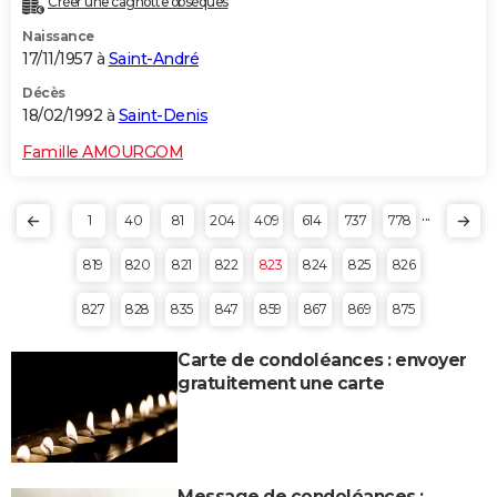
Créer une cagnotte obsèques
Naissance
17/11/1957 à
Saint-André
Décès
18/02/1992 à
Saint-Denis
Famille AMOURGOM
...
1
40
81
204
409
614
737
778
819
820
821
822
823
824
825
826
827
828
835
847
859
867
869
875
Carte de condoléances : envoyer
gratuitement une carte
Message de condoléances :