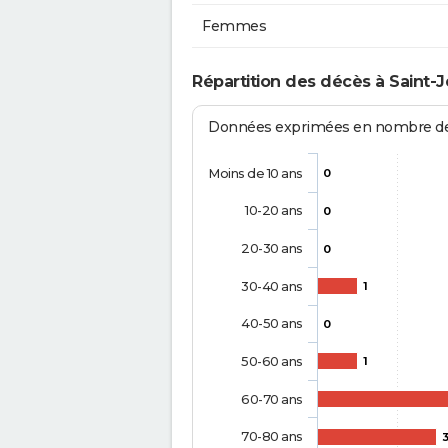
Femmes
Répartition des décès à Saint
Données exprimées en nombre de d
Moins de 10 ans
0
10-20 ans
0
20-30 ans
0
30-40 ans
1
40-50 ans
0
50-60 ans
1
60-70 ans
70-80 ans