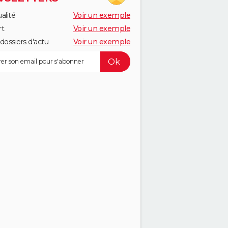
alité
Voir un exemple
rt
Voir un exemple
dossiers d'actu
Voir un exemple