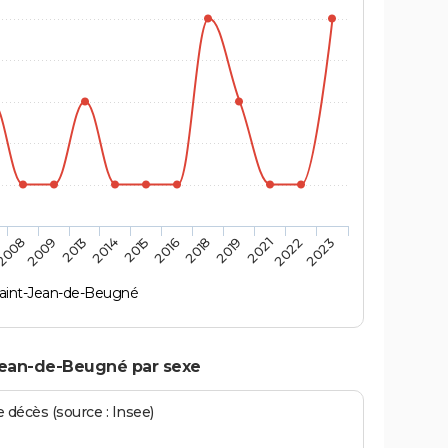
2018
2013
2019
2014
2021
2015
2008
2022
2016
2009
2023
aint-Jean-de-Beugné
-Jean-de-Beugné par sexe
écès (source : Insee)