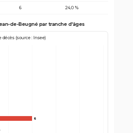
6
24,0 %
-Jean-de-Beugné par tranche d'âges
écès (source : Insee)
6
3