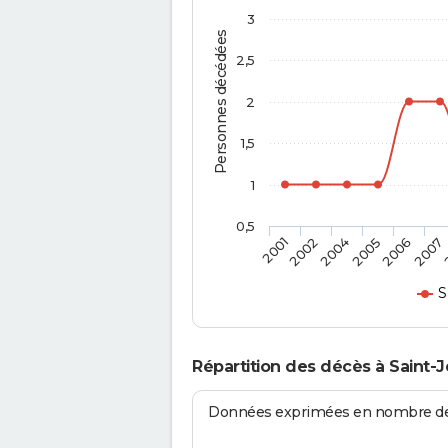
3
Personnes décédées
2,5
2
1,5
1
0,5
2006
2001
2007
2002
2004
2005
S
Répartition des décès à Saint
Données exprimées en nombre de d