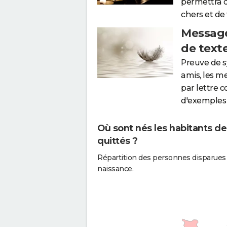
permettra 
chers et de
Message
de text
Preuve de 
amis, les m
par lettre 
d'exemples 
Où sont nés les habitants d
quittés ?
Répartition des personnes disparue
naissance.