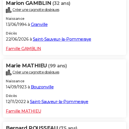
Marion GAMBLIN
(32 ans)
City break
Voyage de noces
Climat
Destinations
Voyage nature
Forum
+
PHOTO
Créer une cagnotte obsèques
Naissance
GUIDES D'ACHAT
13/06/1994 à
Granville
BONS PLANS
Décès
22/06/2026 à
Saint-Sauveur-la-Pommeraye
CARTE DE VOEUX
Famille GAMBLIN
Carte Bonne année
Carte Pâques
Carte de Noël
Carte Saint-Valentin
Carte d'anniversaire
DICTIONNAIRE
Biographies
Expressions
Dictionnaire
Citations
Proverbes
Marie MATHIEU
(99 ans)
PROGRAMME TV
Créer une cagnotte obsèques
COPAINS D'AVANT
Naissance
14/09/1923 à
Bouzonville
Se connecter
Collèges
Universités
Service militaire
S'inscrire
Lycées
Primaires
Entreprises
Avis de recherche
AVIS DE DÉCÈS
Décès
FORUM
12/11/2022 à
Saint-Sauveur-la-Pommeraye
Lifestyle
Sport
Television
Cinema
Bricolage
Culture
Auto
Voyage
Famille MATHIEU
Bernard ROUSSEAU
(75 ans)