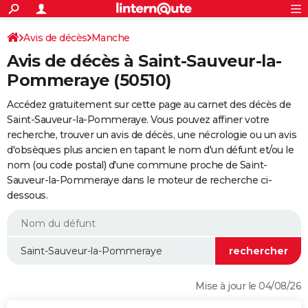
ACTUALITÉS
Connexion
S'inscrire
Avis de décès
Manche
Rechercher
Société
Education
Villes
Politique
Faits Divers
Monde
+
SPORT
Avis de décès à Saint-Sauveur-la-
Football
Cyclisme
Forum
Coupe du monde 2026
Tennis
Rugby
CULTURE
Pommeraye (50510)
TNT
Cinéma
Musique
Programme TV
Streaming
Sorties cinéma
+
FINANCE
Accédez gratuitement sur cette page au carnet des décès de
Saint-Sauveur-la-Pommeraye. Vous pouvez affiner votre
Impôts
Immobilier
Banque
Crédit
Retraite
Epargne
Risques naturels par ville
Assurance
AUTO
recherche, trouver un avis de décès, une nécrologie ou un avis
d'obsèques plus ancien en tapant le nom d'un défunt et/ou le
Réserver un essai
Berlines
Forum auto
Essais
Citadines
SUV
+
HIGH-TECH
nom (ou code postal) d'une commune proche de Saint-
Sauveur-la-Pommeraye dans le moteur de recherche ci-
Meilleur smartphone
Ordinateurs
Guide high-tech
Mobiles
Internet
Jeux vidéo
+
BRICOLAGE
dessous.
Aménagement intérieur
Cuisine
Jardinage
+
Forum
Extérieur
Salle de bains
Rangement
WEEK-END
Escapades
Expositions
Week-end nature
Guides de France
Patrimoine
Musées
+
LIFESTYLE
Bien-être
Mode
+
Art de vivre
Loisirs
Modes de vie
SANTE
Mise à jour le 04/08/26
Guide de la santé
Médicaments
+
Alimentation
Maladies
Sommeil
VOYAGE