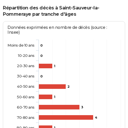
Répartition des décès à Saint-Sauveur-la-
Pommeraye par tranche d'âges
Données exprimées en nombre de décès (source :
Insee)
Moins de 10 ans
0
10-20 ans
0
20-30 ans
1
30-40 ans
0
40-50 ans
2
50-60 ans
1
60-70 ans
3
70-80 ans
4
80-90 ans
1