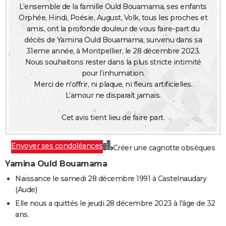
L’ensemble de la famille Ould Bouamama, ses enfants
City break
Voyage de noces
Climat
Destinations
Voyage nature
Forum
+
PHOTO
Orphée, Hindi, Poésie, August, Volk, tous les proches et
amis, ont la profonde douleur de vous faire-part du
GUIDES D'ACHAT
décès de Yamina Ould Bouamama, survenu dans sa
31eme année, à Montpellier, le 28 décembre 2023.
BONS PLANS
Nous souhaitons rester dans la plus stricte intimité
pour l’inhumation.
CARTE DE VOEUX
Merci de n'offrir, ni plaque, ni fleurs artificielles.
Carte Bonne année
Carte Pâques
Carte de Noël
Carte Saint-Valentin
Carte d'anniversaire
DICTIONNAIRE
L’amour ne disparaît jamais.
Biographies
Expressions
Dictionnaire
Citations
Proverbes
PROGRAMME TV
Cet avis tient lieu de faire part.
COPAINS D'AVANT
Envoyer ses condoléances
Créer une cagnotte obsèques
Se connecter
Collèges
Universités
Service militaire
S'inscrire
Lycées
Primaires
Entreprises
Avis de recherche
AVIS DE DÉCÈS
Yamina Ould Bouamama
FORUM
Naissance le samedi 28 décembre 1991 à Castelnaudary
(Aude)
Lifestyle
Sport
Television
Cinema
Bricolage
Culture
Auto
Voyage
Elle nous a quittés le jeudi 28 décembre 2023 à l'âge de 32
ans.