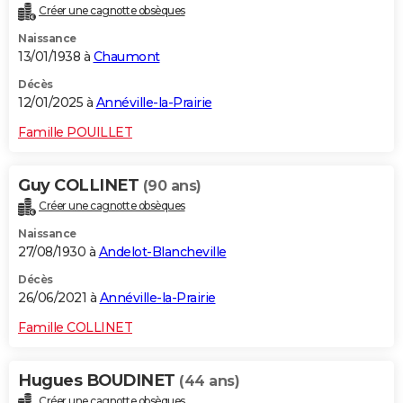
Créer une cagnotte obsèques
City break
Voyage de noces
Climat
Destinations
Voyage nature
Forum
+
PHOTO
Naissance
13/01/1938 à
Chaumont
GUIDES D'ACHAT
Décès
BONS PLANS
12/01/2025 à
Annéville-la-Prairie
CARTE DE VOEUX
Famille POUILLET
Carte Bonne année
Carte Pâques
Carte de Noël
Carte Saint-Valentin
Carte d'anniversaire
DICTIONNAIRE
Guy COLLINET
(90 ans)
Biographies
Expressions
Dictionnaire
Citations
Proverbes
PROGRAMME TV
Créer une cagnotte obsèques
Naissance
COPAINS D'AVANT
27/08/1930 à
Andelot-Blancheville
Se connecter
Collèges
Universités
Service militaire
S'inscrire
Lycées
Primaires
Entreprises
Avis de recherche
AVIS DE DÉCÈS
Décès
26/06/2021 à
Annéville-la-Prairie
FORUM
Famille COLLINET
Lifestyle
Sport
Television
Cinema
Bricolage
Culture
Auto
Voyage
Hugues BOUDINET
(44 ans)
Créer une cagnotte obsèques