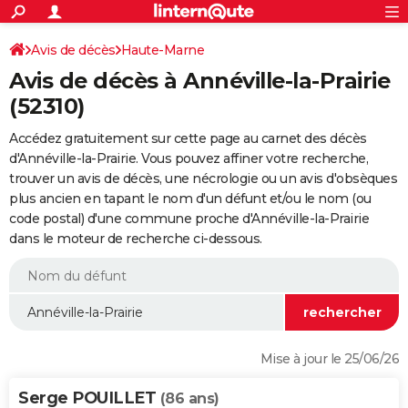
ACTUALITÉS
Connexion
S'inscrire
Avis de décès
Haute-Marne
Rechercher
Société
Education
Villes
Politique
Faits Divers
Monde
+
SPORT
Avis de décès à Annéville-la-Prairie
Football
Cyclisme
Forum
Coupe du monde 2026
Tennis
Rugby
CULTURE
(52310)
TNT
Cinéma
Musique
Programme TV
Streaming
Sorties cinéma
+
FINANCE
Accédez gratuitement sur cette page au carnet des décès
d'Annéville-la-Prairie. Vous pouvez affiner votre recherche,
Impôts
Immobilier
Banque
Crédit
Retraite
Epargne
Risques naturels par ville
Assurance
AUTO
trouver un avis de décès, une nécrologie ou un avis d'obsèques
plus ancien en tapant le nom d'un défunt et/ou le nom (ou
Réserver un essai
Berlines
Forum auto
Essais
Citadines
SUV
+
HIGH-TECH
code postal) d'une commune proche d'Annéville-la-Prairie
dans le moteur de recherche ci-dessous.
Meilleur smartphone
Ordinateurs
Guide high-tech
Mobiles
Internet
Jeux vidéo
+
BRICOLAGE
Aménagement intérieur
Cuisine
Jardinage
+
Forum
Extérieur
Salle de bains
Rangement
WEEK-END
Escapades
Expositions
Week-end nature
Guides de France
Patrimoine
Musées
+
LIFESTYLE
Bien-être
Mode
+
Art de vivre
Loisirs
Modes de vie
SANTE
Mise à jour le 25/06/26
Guide de la santé
Médicaments
+
Alimentation
Maladies
Sommeil
VOYAGE
Serge POUILLET
(86 ans)