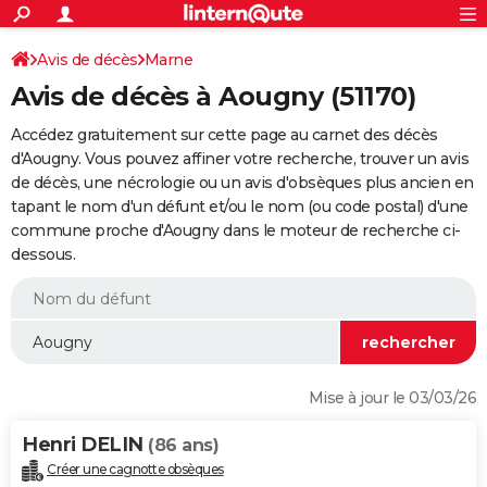
ACTUALITÉS
Connexion
S'inscrire
Avis de décès
Marne
Rechercher
Société
Education
Villes
Politique
Faits Divers
Monde
+
SPORT
Avis de décès à Aougny (51170)
Football
Cyclisme
Forum
Coupe du monde 2026
Tennis
Rugby
CULTURE
Accédez gratuitement sur cette page au carnet des décès
TNT
Cinéma
Musique
Programme TV
Streaming
Sorties cinéma
+
d'Aougny. Vous pouvez affiner votre recherche, trouver un avis
FINANCE
de décès, une nécrologie ou un avis d'obsèques plus ancien en
Impôts
Immobilier
Banque
Crédit
Retraite
Epargne
Risques naturels par ville
Assurance
AUTO
tapant le nom d'un défunt et/ou le nom (ou code postal) d'une
commune proche d'Aougny dans le moteur de recherche ci-
Réserver un essai
Berlines
Forum auto
Essais
Citadines
SUV
+
HIGH-TECH
dessous.
Meilleur smartphone
Ordinateurs
Guide high-tech
Mobiles
Internet
Jeux vidéo
+
BRICOLAGE
Aménagement intérieur
Cuisine
Jardinage
+
Forum
Extérieur
Salle de bains
Rangement
WEEK-END
Escapades
Expositions
Week-end nature
Guides de France
Patrimoine
Musées
+
LIFESTYLE
Mise à jour le 03/03/26
Bien-être
Mode
+
Art de vivre
Loisirs
Modes de vie
SANTE
Henri DELIN
(86 ans)
Guide de la santé
Médicaments
+
Alimentation
Maladies
Sommeil
VOYAGE
Créer une cagnotte obsèques