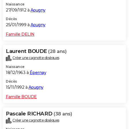
Naissance
City break
Voyage de noces
Climat
Destinations
Voyage nature
Forum
+
PHOTO
27/09/1912 à
Aougny
GUIDES D'ACHAT
Décès
25/01/1999 à
Aougny
BONS PLANS
Famille DELIN
CARTE DE VOEUX
Laurent BOUDE
(28 ans)
Carte Bonne année
Carte Pâques
Carte de Noël
Carte Saint-Valentin
Carte d'anniversaire
DICTIONNAIRE
Créer une cagnotte obsèques
Biographies
Expressions
Dictionnaire
Citations
Proverbes
PROGRAMME TV
Naissance
18/12/1963 à
Épernay
COPAINS D'AVANT
Décès
15/11/1992 à
Aougny
Se connecter
Collèges
Universités
Service militaire
S'inscrire
Lycées
Primaires
Entreprises
Avis de recherche
AVIS DE DÉCÈS
Famille BOUDE
FORUM
Lifestyle
Sport
Television
Cinema
Bricolage
Culture
Auto
Voyage
Pascale RICHARD
(38 ans)
Créer une cagnotte obsèques