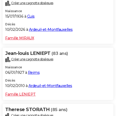
Créer une cagnotte obsèques
City break
Voyage de noces
Climat
Destinations
Voyage nature
Forum
+
PHOTO
Naissance
15/07/1936 à
Cuis
GUIDES D'ACHAT
Décès
BONS PLANS
10/02/2026 à
Ardeuil-et-Montfauxelles
CARTE DE VOEUX
Famille MIRAUX
Carte Bonne année
Carte Pâques
Carte de Noël
Carte Saint-Valentin
Carte d'anniversaire
DICTIONNAIRE
Jean-louis LENIEPT
(83 ans)
Biographies
Expressions
Dictionnaire
Citations
Proverbes
PROGRAMME TV
Créer une cagnotte obsèques
Naissance
COPAINS D'AVANT
06/01/1927 à
Reims
Se connecter
Collèges
Universités
Service militaire
S'inscrire
Lycées
Primaires
Entreprises
Avis de recherche
AVIS DE DÉCÈS
Décès
10/02/2010 à
Ardeuil-et-Montfauxelles
FORUM
Famille LENIEPT
Lifestyle
Sport
Television
Cinema
Bricolage
Culture
Auto
Voyage
Therese STORATH
(85 ans)
Créer une cagnotte obsèques