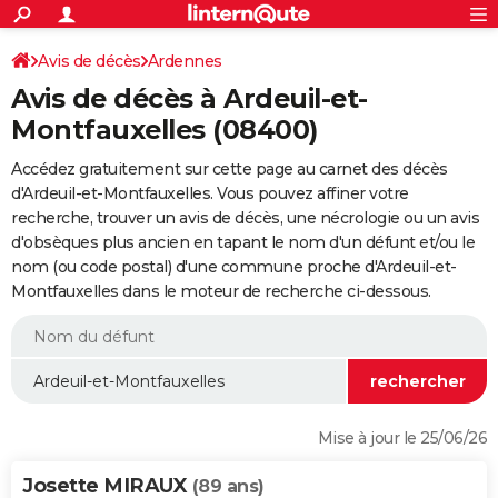
ACTUALITÉS
Connexion
S'inscrire
Avis de décès
Ardennes
Rechercher
Société
Education
Villes
Politique
Faits Divers
Monde
+
SPORT
Avis de décès à Ardeuil-et-
Football
Cyclisme
Forum
Coupe du monde 2026
Tennis
Rugby
CULTURE
Montfauxelles (08400)
TNT
Cinéma
Musique
Programme TV
Streaming
Sorties cinéma
+
FINANCE
Accédez gratuitement sur cette page au carnet des décès
d'Ardeuil-et-Montfauxelles. Vous pouvez affiner votre
Impôts
Immobilier
Banque
Crédit
Retraite
Epargne
Risques naturels par ville
Assurance
AUTO
recherche, trouver un avis de décès, une nécrologie ou un avis
d'obsèques plus ancien en tapant le nom d'un défunt et/ou le
Réserver un essai
Berlines
Forum auto
Essais
Citadines
SUV
+
HIGH-TECH
nom (ou code postal) d'une commune proche d'Ardeuil-et-
Montfauxelles dans le moteur de recherche ci-dessous.
Meilleur smartphone
Ordinateurs
Guide high-tech
Mobiles
Internet
Jeux vidéo
+
BRICOLAGE
Aménagement intérieur
Cuisine
Jardinage
+
Forum
Extérieur
Salle de bains
Rangement
WEEK-END
Escapades
Expositions
Week-end nature
Guides de France
Patrimoine
Musées
+
LIFESTYLE
Bien-être
Mode
+
Art de vivre
Loisirs
Modes de vie
SANTE
Mise à jour le 25/06/26
Guide de la santé
Médicaments
+
Alimentation
Maladies
Sommeil
VOYAGE
Josette MIRAUX
(89 ans)