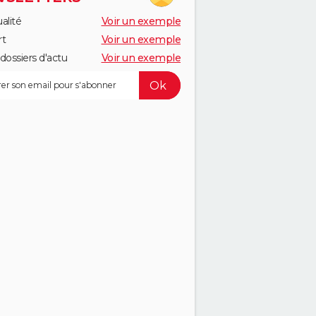
alité
Voir un exemple
rt
Voir un exemple
dossiers d'actu
Voir un exemple