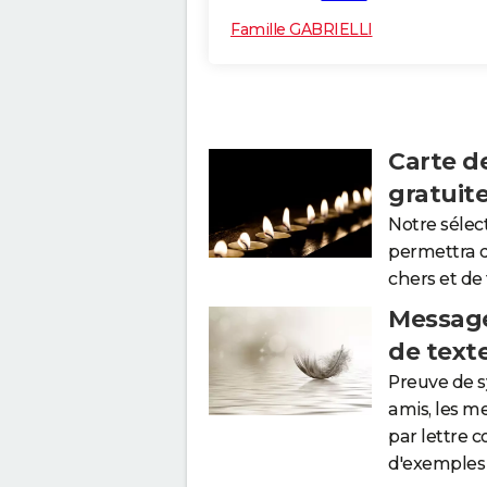
Famille GABRIELLI
Carte d
gratuit
Notre sélec
permettra 
chers et de
Message
de text
Preuve de 
amis, les m
par lettre 
d'exemples 