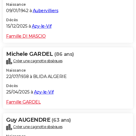
Naissance
City break
Voyage de noces
Climat
Destinations
Voyage nature
Forum
+
PHOTO
09/01/1942 à
Aubervilliers
GUIDES D'ACHAT
Décès
15/12/2025 à
Azy-le-Vif
BONS PLANS
Famille DI MASCIO
CARTE DE VOEUX
Michele GARDEL
(86 ans)
Carte Bonne année
Carte Pâques
Carte de Noël
Carte Saint-Valentin
Carte d'anniversaire
DICTIONNAIRE
Créer une cagnotte obsèques
Biographies
Expressions
Dictionnaire
Citations
Proverbes
PROGRAMME TV
Naissance
22/07/1938 à BLIDA ALGERIE
COPAINS D'AVANT
Décès
25/04/2025 à
Azy-le-Vif
Se connecter
Collèges
Universités
Service militaire
S'inscrire
Lycées
Primaires
Entreprises
Avis de recherche
AVIS DE DÉCÈS
Famille GARDEL
FORUM
Lifestyle
Sport
Television
Cinema
Bricolage
Culture
Auto
Voyage
Guy AUGENDRE
(63 ans)
Créer une cagnotte obsèques