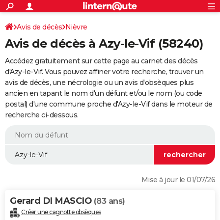
ACTUALITÉS
Connexion
S'inscrire
Avis de décès
Nièvre
Rechercher
Société
Education
Villes
Politique
Faits Divers
Monde
+
SPORT
Avis de décès à Azy-le-Vif (58240)
Football
Cyclisme
Forum
Coupe du monde 2026
Tennis
Rugby
CULTURE
Accédez gratuitement sur cette page au carnet des décès
TNT
Cinéma
Musique
Programme TV
Streaming
Sorties cinéma
+
d'Azy-le-Vif. Vous pouvez affiner votre recherche, trouver un
FINANCE
avis de décès, une nécrologie ou un avis d'obsèques plus
Impôts
Immobilier
Banque
Crédit
Retraite
Epargne
Risques naturels par ville
Assurance
AUTO
ancien en tapant le nom d'un défunt et/ou le nom (ou code
postal) d'une commune proche d'Azy-le-Vif dans le moteur de
Réserver un essai
Berlines
Forum auto
Essais
Citadines
SUV
+
HIGH-TECH
recherche ci-dessous.
Meilleur smartphone
Ordinateurs
Guide high-tech
Mobiles
Internet
Jeux vidéo
+
BRICOLAGE
Aménagement intérieur
Cuisine
Jardinage
+
Forum
Extérieur
Salle de bains
Rangement
WEEK-END
Escapades
Expositions
Week-end nature
Guides de France
Patrimoine
Musées
+
LIFESTYLE
Mise à jour le 01/07/26
Bien-être
Mode
+
Art de vivre
Loisirs
Modes de vie
SANTE
Gerard DI MASCIO
(83 ans)
Guide de la santé
Médicaments
+
Alimentation
Maladies
Sommeil
VOYAGE
Créer une cagnotte obsèques