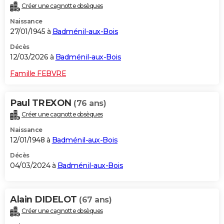
Créer une cagnotte obsèques
City break
Voyage de noces
Climat
Destinations
Voyage nature
Forum
+
PHOTO
Naissance
27/01/1945 à
Badménil-aux-Bois
GUIDES D'ACHAT
Décès
BONS PLANS
12/03/2026 à
Badménil-aux-Bois
CARTE DE VOEUX
Famille FEBVRE
Carte Bonne année
Carte Pâques
Carte de Noël
Carte Saint-Valentin
Carte d'anniversaire
DICTIONNAIRE
Paul TREXON
(76 ans)
Biographies
Expressions
Dictionnaire
Citations
Proverbes
PROGRAMME TV
Créer une cagnotte obsèques
Naissance
COPAINS D'AVANT
12/01/1948 à
Badménil-aux-Bois
Se connecter
Collèges
Universités
Service militaire
S'inscrire
Lycées
Primaires
Entreprises
Avis de recherche
AVIS DE DÉCÈS
Décès
04/03/2024 à
Badménil-aux-Bois
FORUM
Lifestyle
Sport
Television
Cinema
Bricolage
Culture
Auto
Voyage
Alain DIDELOT
(67 ans)
Créer une cagnotte obsèques