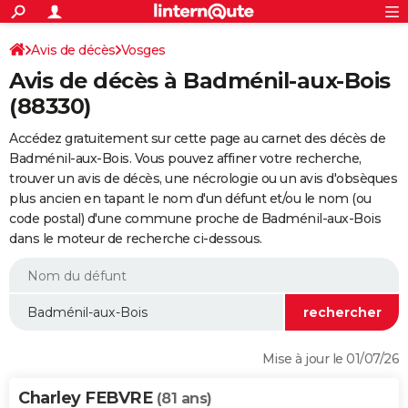
ACTUALITÉS
Connexion
S'inscrire
Avis de décès
Vosges
Rechercher
Société
Education
Villes
Politique
Faits Divers
Monde
+
SPORT
Avis de décès à Badménil-aux-Bois
Football
Cyclisme
Forum
Coupe du monde 2026
Tennis
Rugby
CULTURE
(88330)
TNT
Cinéma
Musique
Programme TV
Streaming
Sorties cinéma
+
FINANCE
Accédez gratuitement sur cette page au carnet des décès de
Badménil-aux-Bois. Vous pouvez affiner votre recherche,
Impôts
Immobilier
Banque
Crédit
Retraite
Epargne
Risques naturels par ville
Assurance
AUTO
trouver un avis de décès, une nécrologie ou un avis d'obsèques
plus ancien en tapant le nom d'un défunt et/ou le nom (ou
Réserver un essai
Berlines
Forum auto
Essais
Citadines
SUV
+
HIGH-TECH
code postal) d'une commune proche de Badménil-aux-Bois
dans le moteur de recherche ci-dessous.
Meilleur smartphone
Ordinateurs
Guide high-tech
Mobiles
Internet
Jeux vidéo
+
BRICOLAGE
Aménagement intérieur
Cuisine
Jardinage
+
Forum
Extérieur
Salle de bains
Rangement
WEEK-END
Escapades
Expositions
Week-end nature
Guides de France
Patrimoine
Musées
+
LIFESTYLE
Bien-être
Mode
+
Art de vivre
Loisirs
Modes de vie
SANTE
Mise à jour le 01/07/26
Guide de la santé
Médicaments
+
Alimentation
Maladies
Sommeil
VOYAGE
Charley FEBVRE
(81 ans)