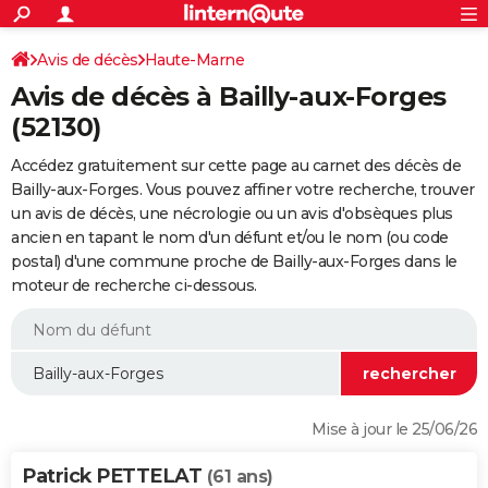
ACTUALITÉS
Connexion
S'inscrire
Avis de décès
Haute-Marne
Rechercher
Société
Education
Villes
Politique
Faits Divers
Monde
+
SPORT
Avis de décès à Bailly-aux-Forges
Football
Cyclisme
Forum
Coupe du monde 2026
Tennis
Rugby
CULTURE
(52130)
TNT
Cinéma
Musique
Programme TV
Streaming
Sorties cinéma
+
FINANCE
Accédez gratuitement sur cette page au carnet des décès de
Bailly-aux-Forges. Vous pouvez affiner votre recherche, trouver
Impôts
Immobilier
Banque
Crédit
Retraite
Epargne
Risques naturels par ville
Assurance
AUTO
un avis de décès, une nécrologie ou un avis d'obsèques plus
ancien en tapant le nom d'un défunt et/ou le nom (ou code
Réserver un essai
Berlines
Forum auto
Essais
Citadines
SUV
+
HIGH-TECH
postal) d'une commune proche de Bailly-aux-Forges dans le
moteur de recherche ci-dessous.
Meilleur smartphone
Ordinateurs
Guide high-tech
Mobiles
Internet
Jeux vidéo
+
BRICOLAGE
Aménagement intérieur
Cuisine
Jardinage
+
Forum
Extérieur
Salle de bains
Rangement
WEEK-END
Escapades
Expositions
Week-end nature
Guides de France
Patrimoine
Musées
+
LIFESTYLE
Bien-être
Mode
+
Art de vivre
Loisirs
Modes de vie
SANTE
Mise à jour le 25/06/26
Guide de la santé
Médicaments
+
Alimentation
Maladies
Sommeil
VOYAGE
Patrick PETTELAT
(61 ans)