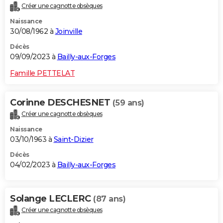
Créer une cagnotte obsèques
City break
Voyage de noces
Climat
Destinations
Voyage nature
Forum
+
PHOTO
Naissance
30/08/1962 à
Joinville
GUIDES D'ACHAT
Décès
BONS PLANS
09/09/2023 à
Bailly-aux-Forges
CARTE DE VOEUX
Famille PETTELAT
Carte Bonne année
Carte Pâques
Carte de Noël
Carte Saint-Valentin
Carte d'anniversaire
DICTIONNAIRE
Corinne DESCHESNET
(59 ans)
Biographies
Expressions
Dictionnaire
Citations
Proverbes
PROGRAMME TV
Créer une cagnotte obsèques
Naissance
COPAINS D'AVANT
03/10/1963 à
Saint-Dizier
Se connecter
Collèges
Universités
Service militaire
S'inscrire
Lycées
Primaires
Entreprises
Avis de recherche
AVIS DE DÉCÈS
Décès
04/02/2023 à
Bailly-aux-Forges
FORUM
Lifestyle
Sport
Television
Cinema
Bricolage
Culture
Auto
Voyage
Solange LECLERC
(87 ans)
Créer une cagnotte obsèques