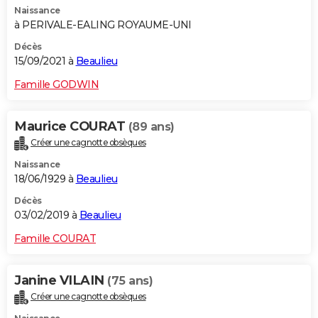
Naissance
City break
Voyage de noces
Climat
Destinations
Voyage nature
Forum
+
PHOTO
à PERIVALE-EALING ROYAUME-UNI
GUIDES D'ACHAT
Décès
15/09/2021 à
Beaulieu
BONS PLANS
Famille GODWIN
CARTE DE VOEUX
Maurice COURAT
(89 ans)
Carte Bonne année
Carte Pâques
Carte de Noël
Carte Saint-Valentin
Carte d'anniversaire
DICTIONNAIRE
Créer une cagnotte obsèques
Biographies
Expressions
Dictionnaire
Citations
Proverbes
PROGRAMME TV
Naissance
18/06/1929 à
Beaulieu
COPAINS D'AVANT
Décès
03/02/2019 à
Beaulieu
Se connecter
Collèges
Universités
Service militaire
S'inscrire
Lycées
Primaires
Entreprises
Avis de recherche
AVIS DE DÉCÈS
Famille COURAT
FORUM
Lifestyle
Sport
Television
Cinema
Bricolage
Culture
Auto
Voyage
Janine VILAIN
(75 ans)
Créer une cagnotte obsèques