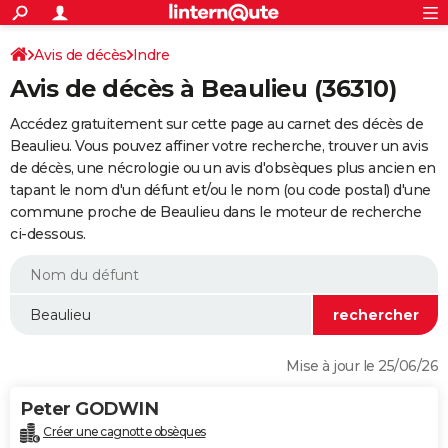
ACTUALITÉS
Connexion
S'inscrire
Avis de décès
Indre
Rechercher
Société
Education
Villes
Politique
Faits Divers
Monde
+
SPORT
Avis de décès à Beaulieu (36310)
Football
Cyclisme
Forum
Coupe du monde 2026
Tennis
Rugby
CULTURE
Accédez gratuitement sur cette page au carnet des décès de
TNT
Cinéma
Musique
Programme TV
Streaming
Sorties cinéma
+
Beaulieu. Vous pouvez affiner votre recherche, trouver un avis
FINANCE
de décès, une nécrologie ou un avis d'obsèques plus ancien en
Impôts
Immobilier
Banque
Crédit
Retraite
Epargne
Risques naturels par ville
Assurance
AUTO
tapant le nom d'un défunt et/ou le nom (ou code postal) d'une
commune proche de Beaulieu dans le moteur de recherche
Réserver un essai
Berlines
Forum auto
Essais
Citadines
SUV
+
HIGH-TECH
ci-dessous.
Meilleur smartphone
Ordinateurs
Guide high-tech
Mobiles
Internet
Jeux vidéo
+
BRICOLAGE
Aménagement intérieur
Cuisine
Jardinage
+
Forum
Extérieur
Salle de bains
Rangement
WEEK-END
Escapades
Expositions
Week-end nature
Guides de France
Patrimoine
Musées
+
LIFESTYLE
Mise à jour le 25/06/26
Bien-être
Mode
+
Art de vivre
Loisirs
Modes de vie
SANTE
Peter GODWIN
Guide de la santé
Médicaments
+
Alimentation
Maladies
Sommeil
VOYAGE
Créer une cagnotte obsèques